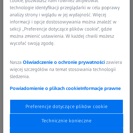
cookie, pozwalasz nam również aktywować
systemy skanowania 3D umożliwiają kontrolę jakości
technologie identyfikacji przeglądarki w celu poprawy
podczas produkcji seryjnej i automatycznie zapewniają
analizy strony i wglądu w jej wydajność. Więcej
odchyłki powierzchni między rzeczywistymi
informacji i opcje dostosowywania można znaleźć w
współrzędnymi 3D a danymi CAD w możliwie najkrótszym
sekcji „Preferencje dotyczące plików cookie”, gdzie
czasie - w pełni zautomatyzowane i w razie potrzeby z
można zmienić ustawienia. W każdej chwili możesz
załadunkiem robota. Niezawodnie kontrolowane są
wycofać swoją zgodę.
również głębokie otwory, podcięcia i głęboko tłoczone
krawędzie. Otrzymujesz precyzyjne i odtwarzalne wyniki o
wysokiej wydajności. Nasza współrzędnościowa technika
Nasza
Oświadczenie o ochronie prywatności
zawiera
pomiarowa i technologia CT mogą być również
więcej szczegółów na temat stosowania technologii
zintegrowane bezpośrednio z procesem produkcyjnym.
śledzenia.
Powiadomienie o plikach cookie
Informacje prawne
Obszary zastosowań
Preferencje dotyczące plików cookie
Rozwiązania pomiarowe ZEISS wspierają Cię w
tym zakresie
Technicznie konieczne
Zautomatyzowana kontrola jakości, również