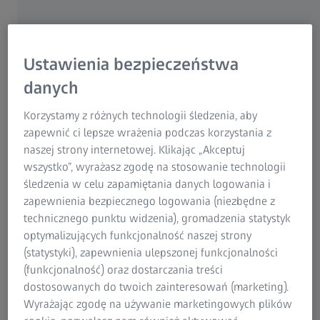
Kontrola serii części z tworzywa
sztucznego
Ustawienia bezpieczeństwa
Skuteczna kontrola jakości w procesie
danych
produkcji i wytwarzania
Korzystamy z różnych technologii śledzenia, aby
Części z tworzyw sztucznych stają się coraz bardziej
zapewnić ci lepsze wrażenia podczas korzystania z
złożone, ale nadal muszą być produkowane szybko i przy
naszej strony internetowej. Klikając „Akceptuj
minimalnej ilości odpadów. Jednocześnie rośnie
wszystko”, wyrażasz zgodę na stosowanie technologii
zapotrzebowanie na doskonałą konstrukcję, przyjemne
śledzenia w celu zapamiętania danych logowania i
odczucia i dokładne dopasowanie części z tworzyw
zapewnienia bezpiecznego logowania (niezbędne z
sztucznych, co można osiągnąć tylko dzięki małym
technicznego punktu widzenia), gromadzenia statystyk
tolerancjom produkcyjnym. Aby spełnić te wymagania,
optymalizujących funkcjonalność naszej strony
producenci części z tworzyw sztucznych muszą
(statystyki), zapewnienia ulepszonej funkcjonalności
zintegrować wydajne procesy kontroli z produkcją
(funkcjonalność) oraz dostarczania treści
seryjną.
dostosowanych do twoich zainteresowań (marketing).
Wyrażając zgodę na używanie marketingowych plików
ZEISS jest do tego odpowiednim partnerem: Nasze