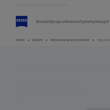
Industrial Quality Solutions
Otwiera się w innej karcie
Branże
Oprogramowanie
Systemy
Usługi
O
Home
Branże
Wytwarzanie przyrostowe
Optymal
Optymalizacja p
wytwarzaniu
przyrostowym