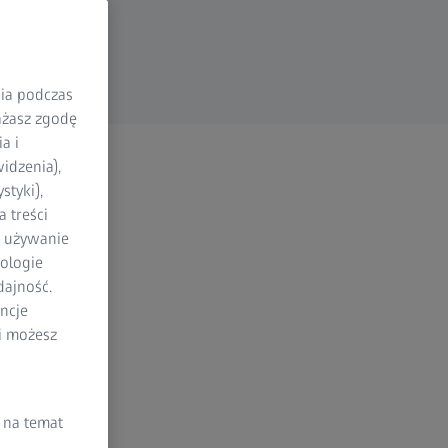
nia podczas
rażasz zgodę
a i
idzenia),
styki),
 treści
a używanie
ologie
dajność.
ncje
li możesz
 na temat