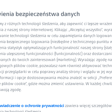
ienia bezpieczeństwa danych
y z różnych technologii śledzenia, aby zapewnić ci lepsze wraże
ia z naszej strony internetowej. Klikając „Akceptuj wszystko”, wy
wanie technologii śledzenia w celu zapamiętania danych logowani
nia bezpiecznego logowania (niezbędne z technicznego punktu w
ia statystyk optymalizujących funkcjonalność naszej strony (staty
olucjonizuje wytwarzanie
ia ulepszonej funkcjonalności (funkcjonalność) oraz dostarczania
anych do twoich zainteresowań (marketing). Wyrażając zgodę n
precyzji i jakości od
gowych plików cookie, pozwalasz nam również aktywować techn
acji przeglądarki w celu poprawy analizy strony i wglądu w jej wy
formacji i opcje dostosowywania można znaleźć w sekcji „Prefere
czas gdy wcześniej wytwarzanie przyrostowe było
e plików cookie”, gdzie można zmienić ustawienia. W każdej chwi
a małą skalę, obecnie wiele branż coraz częściej
swoją zgodę.
i swoich procesów i konfigurowania swoich produktów.
uku 3D i wykorzystanie wytwarzania przyrostowego w
wiadczenie o ochronie prywatności
zawiera więcej szczegółów
ntami o złożonej geometrii. Niesztywne systemy pomiarowe
a technologii śledzenia.