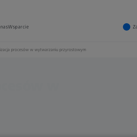
 nas
Wsparcie
Z
izacja procesów w wytwarzaniu przyrostowym
rocesów w