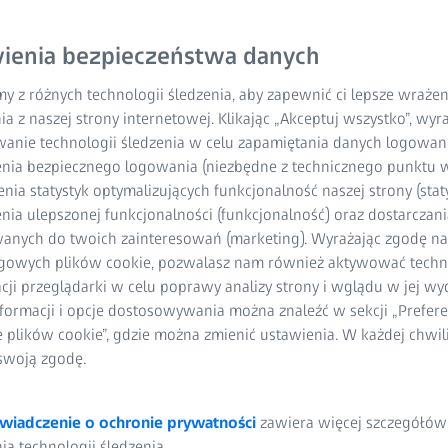
ScanBox 4105 RC za pom
ienia bezpieczeństwa danych
skonfigurowanego syste
stołu obrotowego. Elimin
y z różnych technologii śledzenia, aby zapewnić ci lepsze wraże
znacznie skraca się wym
ia z naszej strony internetowej. Klikając „Akceptuj wszystko”, wy
samym wyższą przepusto
wanie technologii śledzenia w celu zapamiętania danych logowani
nia bezpiecznego logowania (niezbędne z technicznego punktu w
ia statystyk optymalizujących funkcjonalność naszej strony (staty
Krótsze czasy cykl
ia ulepszonej funkcjonalności (funkcjonalność) oraz dostarczania
anych do twoich zainteresowań (marketing). Wyrażając zgodę n
Wysoka przepusto
gowych plików cookie, pozwalasz nam również aktywować techn
acji przeglądarki w celu poprawy analizy strony i wglądu w jej wy
Łatwa obsługa i p
formacji i opcje dostosowywania można znaleźć w sekcji „Prefere
e plików cookie”, gdzie można zmienić ustawienia. W każdej chwi
swoją zgodę.
wiadczenie o ochronie prywatności
zawiera więcej szczegółów
a technologii śledzenia.