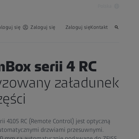
Polska
aloguj się
Zaloguj się
Zaloguj się
Kontakt
nBox serii 4 RC
yzowany załadunek
zęści
ii 4105 RC (Remote Control) jest optyczną
utomatycznymi drzwiami przesuwnymi.
500 mm są automatycznie podawane do ZEISS