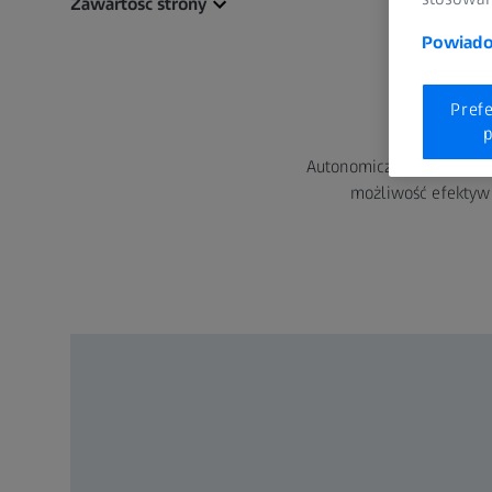
Zawartość strony
Powiadom
Pref
p
Autonomiczna praca ZEISS
możliwość efektywn