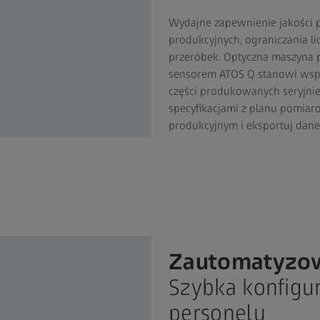
Wydajne zapewnienie jakości
produkcyjnych, ograniczania l
przeróbek. Optyczna maszyna p
sensorem ATOS Q stanowi wspar
części produkowanych seryjn
specyfikacjami z planu pomiar
produkcyjnym i eksportuj dane
Zautomatyzow
Szybka konfigur
personelu