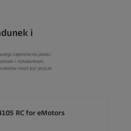
dunek i
anego zapewnienia jakości
unkowi i rozładunkowi,
eratorów może być jeszcze
4105 RC for eMotors