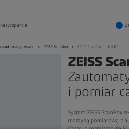
 nas
Wsparcie
Z
a zautomatyzowane
ZEISS ScanBox
ZEISS ScanBox serii 4 RC
MASZYNA POMIAROWA 3D
ZEISS Sca
Zautomat
i pomiar c
System ZEISS ScanBox ser
maszyną pomiarową z a
Części o rozmiarze do 