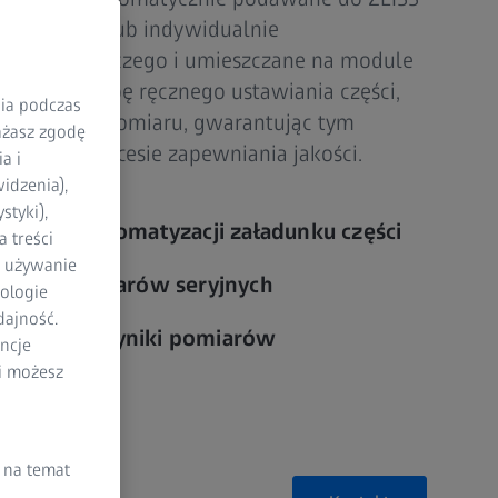
ocą robota lub indywidualnie
mu załadowczego i umieszczane na module
ując potrzebę ręcznego ustawiania części,
nia podczas
agany czas pomiaru, gwarantując tym
rażasz zgodę
wość w procesie zapewniania jakości.
a i
idzenia),
styki),
u dzięki automatyzacji załadunku części
 treści
a używanie
wość pomiarów seryjnych
ologie
dajność.
recyzyjne wyniki pomiarów
ncje
li możesz
 na temat