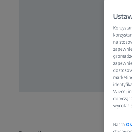
Ustaw
Korzystam
korzystan
na stoso
zapewnie
gromadzen
zapewnien
dostosow
marketin
identyfik
Więcej in
dotycząc
wycofać 
Nasza
Oś
stosowani