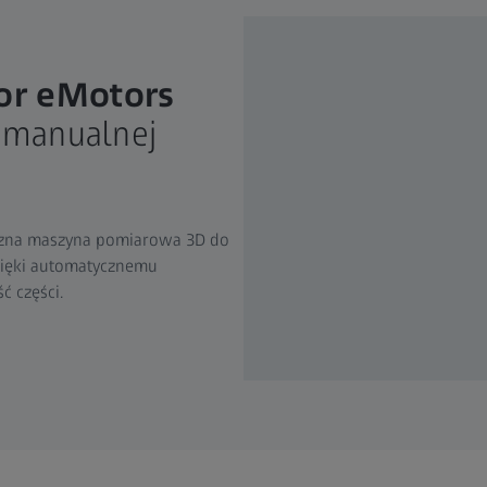
or eMotors
z manualnej
yczna maszyna pomiarowa 3D do
 Dzięki automatycznemu
 części.