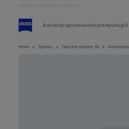
Industrial Quality Solutions
Otwiera się w innej karcie
Branże
Oprogramowanie
Systemy
Usługi
O
Home
Systemy
Optyczne systemy 3D
Rozwiązani