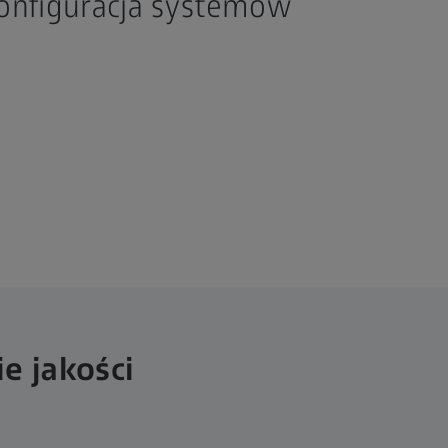
onfiguracja systemów
e jakości