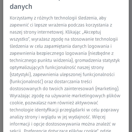
dokładniejsze. Produkt idealnie nadaje się do części o
danych
dużej objętości i gęstości, takich jak części metalowe
Korzystamy z różnych technologii śledzenia, aby
wytwarzane metodą addytywną i odlewy aluminiowe,
zapewnić ci lepsze wrażenia podczas korzystania z
nawet z wkładami stalowymi, a także innych zespołów
naszej strony internetowej. Klikając „Akceptuj
zawierających gęstsze materiały.
wszystko”, wyrażasz zgodę na stosowanie technologii
śledzenia w celu zapamiętania danych logowania i
Moduł jest dostępny dla ZEISS METROTOM 1500 225kV G3
zapewnienia bezpiecznego logowania (niezbędne z
jako rozwiązanie modernizacyjne lub w ramach zakupu
technicznego punktu widzenia), gromadzenia statystyk
nowego systemu. Zmodernizuj swój system z ZEISS
optymalizujących funkcjonalność naszej strony
scatterControl już teraz i ciesz się doskonałą jakością
(statystyki), zapewnienia ulepszonej funkcjonalności
obrazu, która znacznie ułatwia ocenę danych.
(funkcjonalność) oraz dostarczania treści
dostosowanych do twoich zainteresowań (marketing).
Wyrażając zgodę na używanie marketingowych plików
cookie, pozwalasz nam również aktywować
technologie identyfikacji przeglądarki w celu poprawy
Korzyści ZEISS scatterControl
analizy strony i wglądu w jej wydajność. Więcej
informacji i opcje dostosowywania można znaleźć w
sekcji „Preferencje dotyczące plików cookie”, gdzie