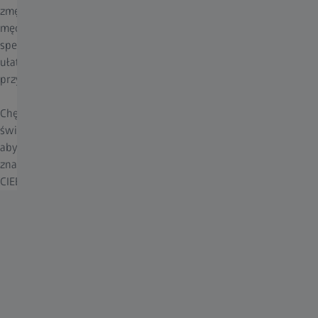
zmęczeniu oczu” i zostały stworzone z myślą o oczach, które
męczą się przy częstej zmianie ostrości w ciągu dnia. Posiadają
specjalną strefę do bliży, która pomaga oczom się zrelaksować i
ułatwia przyzwyczajanie się do soczewek progresywnych w
przyszłości.
Chętnie udzielimy wszelkich informacji potrzebnych do podjęcia
świadomej decyzji przy wyborze następnej pary. Pamiętaj jednak,
aby skonsultować się ze specjalistą ochrony wzroku w celu
znalezienia najlepszych soczewek ZEISS dopasowanych do
CIEBIE.