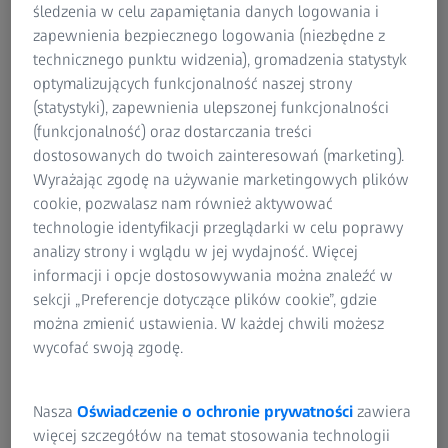
śledzenia w celu zapamiętania danych logowania i
ZEISS SmartLife
zapewnienia bezpiecznego logowania (niezbędne z
technicznego punktu widzenia), gromadzenia statystyk
Soczewki Digital
optymalizujących funkcjonalność naszej strony
(statystyki), zapewnienia ulepszonej funkcjonalności
(funkcjonalność) oraz dostarczania treści
dostosowanych do twoich zainteresowań (marketing).
Wyrażając zgodę na używanie marketingowych plików
cookie, pozwalasz nam również aktywować
technologie identyfikacji przeglądarki w celu poprawy
analizy strony i wglądu w jej wydajność. Więcej
informacji i opcje dostosowywania można znaleźć w
sekcji „Preferencje dotyczące plików cookie”, gdzie
można zmienić ustawienia. W każdej chwili możesz
wycofać swoją zgodę.
Soczewki z niewielkim wzmocnieniem w
dolnej części, które pomagają oczom się
Nasza
Oświadczenie o ochronie prywatności
zawiera
zrelaksować i bez wysiłku przenosić wzrok
więcej szczegółów na temat stosowania technologii
między bliżą a dalszą odległością. Idealne