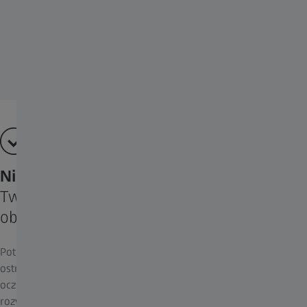
Nikt nie postrzega świata tak jak TY.
Twoje oczy i dostępne możliwości -
objaśnienie.
Potrzebujesz okularów do widzenia w dal, ale masz problemy z
ostrością w bliży? Czy pod koniec dnia odczuwasz zmęczenie
oczu? Konstrukcja soczewki Digital może być dobrym
rozwiązaniem. Są to tak zwane „soczewki przeciwdziałające