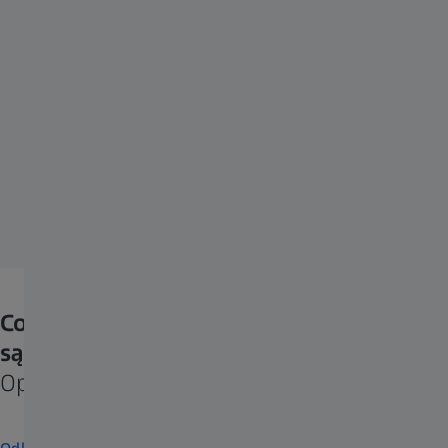
Co decyduje o tym, że soczewki ZEISS
są tak wyjątkowe?
Optyka, ochrona, estetyka i wiele więcej.