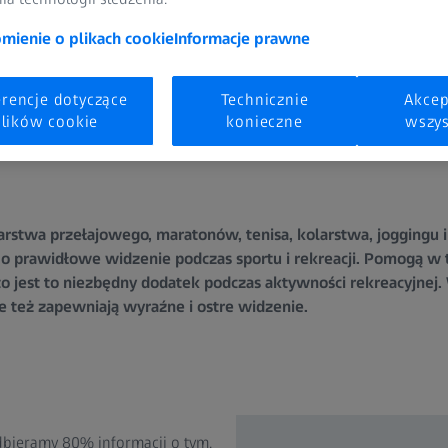
ienie o plikach cookie
Informacje prawne
erencje dotyczące
Technicznie
Akcep
lików cookie
konieczne
wszys
rstwa przełajowego, maratonów, tenisa, kolarstwa, joggingu i
 o prawidłowe widzenie podczas sportu i rekreacji. Pomogą 
o jest to niezbędny dodatek podczas aktywności rekreacyjnej. 
ale też zapewniają wyraźne i ostre widzenie.
dbieramy 80% informacji o tym,