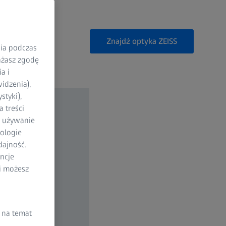
Znajdź optyka ZEISS
nia podczas
rażasz zgodę
a i
idzenia),
styki),
 treści
a używanie
ologie
dajność.
ncje
li możesz
 na temat