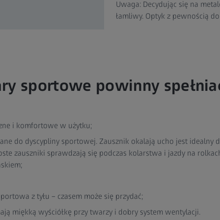
Uwaga: Decydując się na metalo
łamliwy. Optyk z pewnością d
ary sportowe powinny spełnia
zne i komfortowe w użytku;
ne do dyscypliny sportowej. Zausznik okalają ucho jest idealny d
oste zauszniki sprawdzają się podczas kolarstwa i jazdy na rolkac
askiem;
sportowa z tyłu – czasem może się przydać;
ają miękką wyściółkę przy twarzy i dobry system wentylacji.