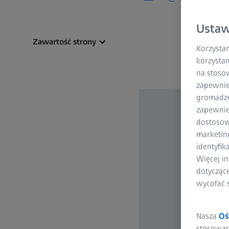
Ustaw
Zawartość strony
Korzystam
korzystan
na stoso
zapewnie
gromadzen
zapewnien
dostosow
marketin
identyfik
Więcej in
dotycząc
wycofać 
Nasza
Oś
stosowani