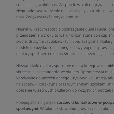
co dzieje się wokół nas. W sporcie wzrok odgrywa jeszc
Nieprawidłowe widzenie nie oznacza tylko trudności w t
gola. Zwiększa także ryzyko kontuzji.
Niemal w każdym sporcie postrzeganie głębi i ruchu or
przenoszenia wzroku to warunki konieczne do skupieni
swojej drużynie czy zabawkach. Specjalistyczne okulary
modele do użytku codziennego zazwyczaj nie sprawdzają
okulary sportowe i okulary słoneczne zapewniają znaczn
Niewątpliwie okulary sportowe muszą korygować ambly
skutecznie jak standardowe okulary. Optometrysta mu
korekcyjne do potrzeb danego użytkownika. Istnieją tak
na soczewki korekcyjne oraz wymiennymi szybkami. Inn
dobranie właściwych okularów do wszystkich potrzeb i
Kolejną alternatywą są
soczewki kontaktowe w połącz
sportowymi
. W takim zestawieniu główną cechą okular