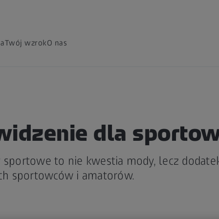
ia
Twój wzrok
O nas
widzenie dla sporto
y sportowe to nie kwestia mody, lecz dodate
h sportowców i amatorów.