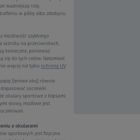
ze ważniejszą rolę.
rafieniu w piłkę albo zdobyciu
az możliwość szybkiego
a wzroku na przeciwnikach,
 są konieczne, ponieważ
 się do tych celów. Natomiast
ie więcej niż tylko
ochronę UV
.
opię (leniwe oko) równie
si dopasować soczewki
że okulary sportowe z klipsami
ymi słowy, możliwe jest
 oczekiwań.
eniu z okularami
ów sportowych jest fizyczna