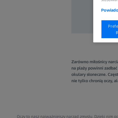
Powiadom
Pref
p
Zarówno miłośnicy narcia
na plaży powinni zadbać
okulary słoneczne. Częst
nie tylko chronią oczy, 
Oczy to nasz najważniejszy narząd zmysłu. Dzięki nim o