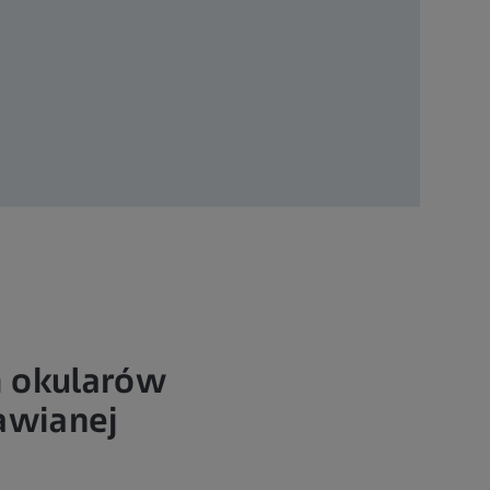
h okularów
awianej