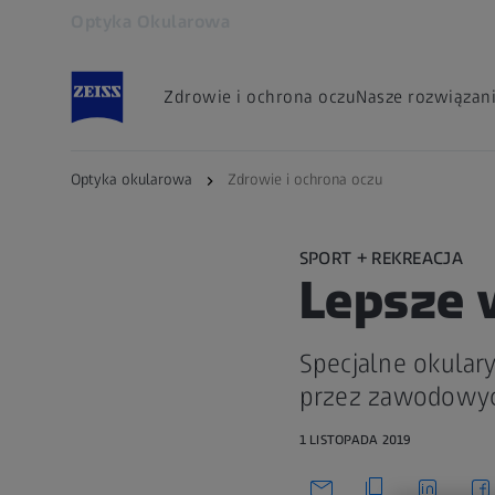
Optyka Okularowa
Otwiera się w innej karcie
Zdrowie i ochrona oczu
Nasze rozwiązan
Optyka okularowa
Zdrowie i ochrona oczu
SPORT + REKREACJA
Lepsze 
Specjalne okular
przez zawodowyc
1 LISTOPADA 2019