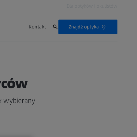
Dla optyków i okulistów
Znajdź optyka
Kontakt
wców
k wybierany