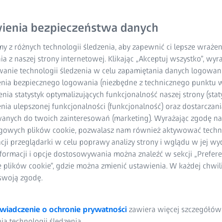
ienia bezpieczeństwa danych
y z różnych technologii śledzenia, aby zapewnić ci lepsze wraże
ia z naszej strony internetowej. Klikając „Akceptuj wszystko”, wy
wanie technologii śledzenia w celu zapamiętania danych logowani
nia bezpiecznego logowania (niezbędne z technicznego punktu w
ia statystyk optymalizujących funkcjonalność naszej strony (staty
ia ulepszonej funkcjonalności (funkcjonalność) oraz dostarczania
anych do twoich zainteresowań (marketing). Wyrażając zgodę n
gowych plików cookie, pozwalasz nam również aktywować techn
acji przeglądarki w celu poprawy analizy strony i wglądu w jej wy
formacji i opcje dostosowywania można znaleźć w sekcji „Prefere
e plików cookie”, gdzie można zmienić ustawienia. W każdej chwi
swoją zgodę.
wiadczenie o ochronie prywatności
zawiera więcej szczegółów
a technologii śledzenia.