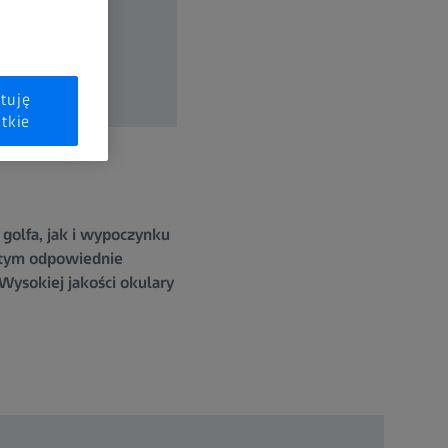
tuję
tkie
 golfa, jak i wypoczynku
w tym odpowiednie
Wysokiej jakości okulary