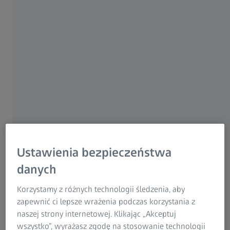
Grupa ZEISS
3 PAŹDZIERNIKA 2020
Ustawienia bezpieczeństwa
danych
Korzystamy z różnych technologii śledzenia, aby
zapewnić ci lepsze wrażenia podczas korzystania z
Rękawy koszuli, krawaty lub zwykłe chustki są często
naszej strony internetowej. Klikając „Akceptuj
podręczne, lecz nie są niestety odpowiednie do
wszystko”, wyrażasz zgodę na stosowanie technologii