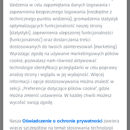
czyszczenia soczewek okularowych. Pocieranie
śledzenia w celu zapamiętania danych logowania i
soczewek tymi szorstkimi materiałami może
zapewnienia bezpiecznego logowania (niezbędne z
spowodować drobne uszkodzenia, w szczególności
technicznego punktu widzenia), gromadzenia statystyk
soczewek organicznych z powłokami. Kurz oraz
optymalizujących funkcjonalność naszej strony
zarysowania spowodowane nieodpowiednim
(statystyki), zapewnienia ulepszonej funkcjonalności
czyszczeniem zmniejszają przejrzystość soczewek
(funkcjonalność) oraz dostarczania treści
okularowych. Powodują ,że przez soczewki gorzej się
dostosowanych do twoich zainteresowań (marketing).
patrzy i ograniczają widzenie użytkownika okularów.
Wyrażając zgodę na używanie marketingowych plików
ZEISS oferuje teraz profesjonalne rozwiązania w
cookie, pozwalasz nam również aktywować
zakresie czyszczenia, które są optymalnie dopasowane
technologie identyfikacji przeglądarki w celu poprawy
do potrzeb wysokiej jakości soczewek okularowych.
analizy strony i wglądu w jej wydajność. Więcej
informacji i opcje dostosowywania można znaleźć w
Nawilżone chusteczki do czyszczenia soczewek ZEISS z
sekcji „Preferencje dotyczące plików cookie”, gdzie
unikalną kombinacją środków aktywnych zapewniają
można zmienić ustawienia. W każdej chwili możesz
delikatne i kompleksowe czyszczenie. Niezależne badania
wycofać swoją zgodę.
potwierdzają, że chusteczki z mikrowłóknami oferują
najskuteczniejsze czyszczenie - delikatne, nie powodujące
zarysowań w porównaniu do dziesięciu alternatywnych
Nasza
Oświadczenie o ochronie prywatności
zawiera
produktów. Chusteczki te mają wyjątkowo drobną
więcej szczegółów na temat stosowania technologii