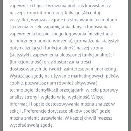
produktywnym przez długi okres czasu jest kluczowe.
zapewnić ci lepsze wrażenia podczas korzystania z
Nasz wzrok pełni w tym zakresie ważną rolę, szczególnie
naszej strony internetowej. Klikając „Akceptuj
jeśli pracujemy przed ekranami i wyświetlaczami. Nasze
wszystko”, wyrażasz zgodę na stosowanie technologii
oczy muszą wytrzymać napięcie przez wiele godzin
śledzenia w celu zapamiętania danych logowania i
każdego dnia, pracując w bliży i odległościach pośrednich.
zapewnienia bezpiecznego logowania (niezbędne z
technicznego punktu widzenia), gromadzenia statystyk
Być może już korzystają Państwo w pracy z okularów
optymalizujących funkcjonalność naszej strony
do czytania lub soczewek progresywnych. Nasz
(statystyki), zapewnienia ulepszonej funkcjonalności
przykład pokazuje jednak, że nosząc ten rodzaj
(funkcjonalność) oraz dostarczania treści
okularów mogą Państwo często przyjmować bardzo
dostosowanych do twoich zainteresowań (marketing).
nienaturalną i niewygodną pozycję.
Wyrażając zgodę na używanie marketingowych plików
cookie, pozwalasz nam również aktywować
technologie identyfikacji przeglądarki w celu poprawy
analizy strony i wglądu w jej wydajność. Więcej
informacji i opcje dostosowywania można znaleźć w
sekcji „Preferencje dotyczące plików cookie”, gdzie
można zmienić ustawienia. W każdej chwili możesz
wycofać swoją zgodę.