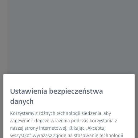
Szkolenia indywidualne, przystanowiskowe -
dostosowane do Twoich indywidualnych potrzeb.
Napisz do nas!
Sprawdź ofertę szkoleń
Ustawienia bezpieczeństwa
danych
Korzystamy z różnych technologii śledzenia, aby
zapewnić ci lepsze wrażenia podczas korzystania z
naszej strony internetowej. Klikając „Akceptuj
wszystko”, wyrażasz zgodę na stosowanie technologii