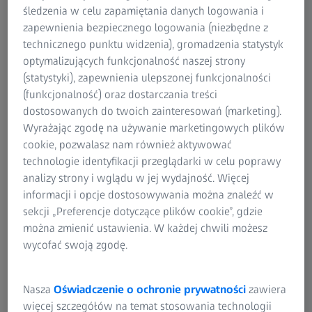
śledzenia w celu zapamiętania danych logowania i
zapewnienia bezpiecznego logowania (niezbędne z
technicznego punktu widzenia), gromadzenia statystyk
optymalizujących funkcjonalność naszej strony
24.07.2026 | TYCHY | WARSZAWA | POZNAŃ
Laboratorium otwarte ZEISS
(statystyki), zapewnienia ulepszonej funkcjonalności
Zmierz bezpłatnie swoją część
(funkcjonalność) oraz dostarczania treści
dostosowanych do twoich zainteresowań (marketing).
Wyrażając zgodę na używanie marketingowych plików
Organizujemy cykliczne dni otwarte, podczas których
cookie, pozwalasz nam również aktywować
oferujemy bezpłatne pomiary z użyciem skanerów 3D,
technologie identyfikacji przeglądarki w celu poprawy
stykowych oraz optycznych współrzędnościowych maszyn
analizy strony i wglądu w jej wydajność. Więcej
pomiarowych, mikroskopów, a także systemów
informacji i opcje dostosowywania można znaleźć w
rentgenowskich. Zapisz się i przynieś swoje części, które
sekcji „Preferencje dotyczące plików cookie”, gdzie
możemy wspólnie zmierzyć.
można zmienić ustawienia. W każdej chwili możesz
Czytaj więcej
wycofać swoją zgodę.
Nasza
Oświadczenie o ochronie prywatności
zawiera
więcej szczegółów na temat stosowania technologii