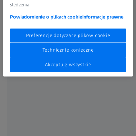
śledzenia.
Powiadomienie o plikach cookie
Informacje prawne
Preferencje dotyczące plików cookie
Technicznie konieczne
Akceptuję wszystkie
16.06.2026 | QEC TYCHY
Warsztaty: Cyfrowa metrologia w
przemyśle tworzyw sztucznych
Skanery 3D i CT w kontroli jakości
Podczas specjalistycznych warsztatów „Cyfrowa
metrologia w przemyśle tworzyw sztucznych - skanery 3D