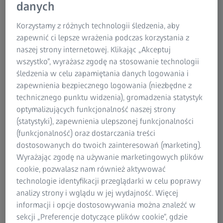
danych
dworze. Większość rodziców pamięta o kremie i
kapeluszu przeciwsłonecznym dla swojego dziecka, ale
Korzystamy z różnych technologii śledzenia, aby
nie każdy zdaje sobie sprawę, że okulary słoneczne są
zapewnić ci lepsze wrażenia podczas korzystania z
równie ważne.
Oczy dzieci
są szczególnie delikatne.
naszej strony internetowej. Klikając „Akceptuj
Właśnie dlatego warto zapewnić dziecku okulary od
wszystko”, wyrażasz zgodę na stosowanie technologii
optyka podczas zabaw na dworze.
śledzenia w celu zapamiętania danych logowania i
zapewnienia bezpiecznego logowania (niezbędne z
Gdy świeci słońce, żadna siła nie utrzyma dzieci w domu.
technicznego punktu widzenia), gromadzenia statystyk
Chcą wyjść na dwór i bawić się na świeżym powietrzu.
optymalizujących funkcjonalność naszej strony
Odpowiedzialni rodzice stosują kremy z filtrem i czapki,
(statystyki), zapewnienia ulepszonej funkcjonalności
aby ochronić swoje pociechy przed słońcem. Warto
(funkcjonalność) oraz dostarczania treści
jednak pamiętać, że ochronę tę warto uzupełnić
dostosowanych do twoich zainteresowań (marketing).
okularami słonecznymi. Oczy dzieci są szczególnie
Wyrażając zgodę na używanie marketingowych plików
podatne na działanie promieni słonecznych. Są jaśniejsze i
cookie, pozwalasz nam również aktywować
przepuszczają znacznie więcej światła niż oczy osób
technologie identyfikacji przeglądarki w celu poprawy
dorosłych. Oznacza to, że promieniowanie UV może
analizy strony i wglądu w jej wydajność. Więcej
wyrządzić dużo więcej szkód, ponieważ dzieci nie mają
informacji i opcje dostosowywania można znaleźć w
ochrony przed krótkofalowym promieniowaniem UV.
sekcji „Preferencje dotyczące plików cookie”, gdzie
Ryzyko trwałych uszkodzeń wzrasta drastycznie, jeśli