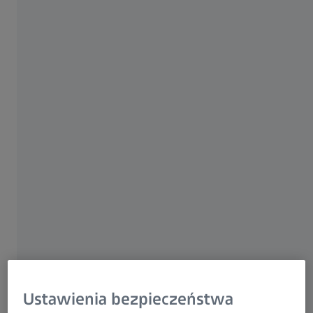
Grupa ZEISS
16 PAŹDZIERNIKA 2019
Zarówno na wakacjach na plaży, jak i w przydomowym
Ustawienia bezpieczeństwa
ogródku – gdy świeci słońce, dzieci chcą bawić się na