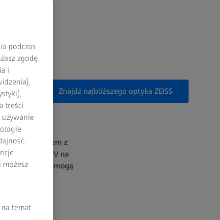
nia podczas
rażasz zgodę
a i
idzenia),
Znajdź najbliższego optyka ZEISS
styki),
 treści
a używanie
ologie
dajność.
y, jaką daje krem z
ncje
romieniowania UV na
li możesz
lary korekcyjne mogą
 na temat