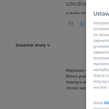
szkodliwym prom
Ustaw
12 MARCA 2019
Korzystam
korzystan
na stoso
zapewnie
Zawartość strony
gromadzen
zapewnien
dostosow
marketin
identyfik
Większość rodziców wie,
Więcej in
filtrem przeciwsłonecz
dotycząc
dziecięce oczy. W LEPS
wycofać 
chronić wzrok Twojego 
Nasza
Oś
stosowani