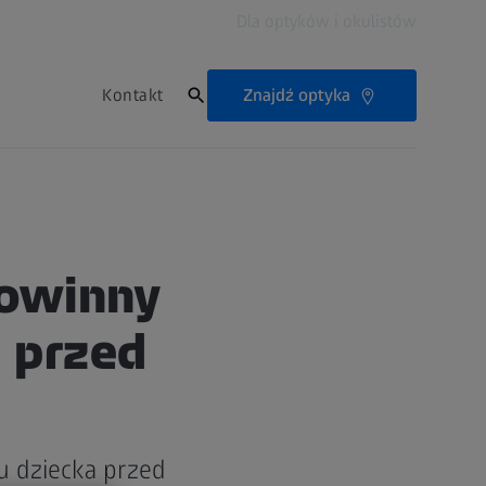
Dla optyków i okulistów
Znajdź optyka
Kontakt
powinny
 przed
u dziecka przed