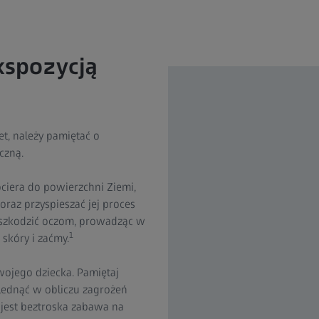
kspozycją
t, należy pamiętać o
czną.
ciera do powierzchni Ziemi,
raz przyspieszać jej proces
 szkodzić oczom, prowadząc w
1
 skóry i zaćmy.
wojego dziecka. Pamiętaj
lednąć w obliczu zagrożeń
 jest beztroska zabawa na