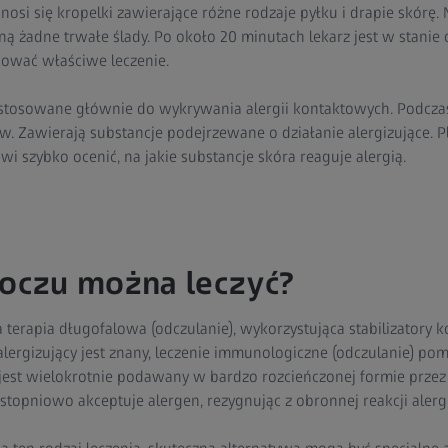
nosi się kropelki zawierające różne rodzaje pyłku i drapie skórę. 
ą żadne trwałe ślady. Po około 20 minutach lekarz jest w stanie 
nować właściwe leczenie.
ą stosowane głównie do wykrywania alergii kontaktowych. Podcza
ów. Zawierają substancje podejrzewane o działanie alergizujące. Pl
wi szybko ocenić, na jakie substancje skóra reaguje alergią.
 oczu można leczyć?
 terapia długofalowa (odczulanie), wykorzystująca stabilizatory ko
 alergizujący jest znany, leczenie immunologiczne (odczulanie) 
 jest wielokrotnie podawany w bardzo rozcieńczonej formie przez 
 stopniowo akceptuje alergen, rezygnując z obronnej reakcji alergi