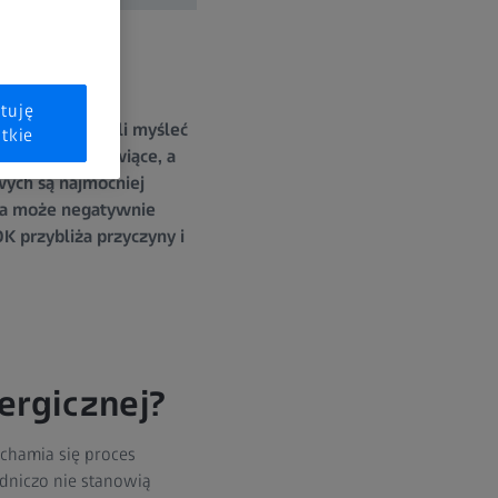
tuję
sknieniem zaczęli myśleć
tkie
, swędzące, łzawiące, a
ych są najmocniej
ała może negatywnie
K przybliża przyczyny i
lergicznej?
uchamia się proces
adniczo nie stanowią