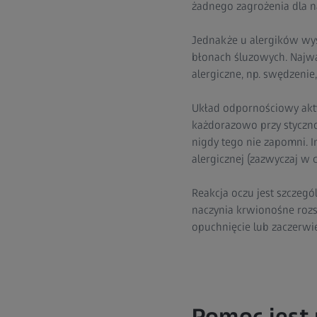
żadnego zagrożenia dla 
Jednakże u alergików wys
błonach śluzowych. Najwa
alergiczne, np. swędzenie
Układ odpornościowy akty
każdorazowo przy stycznoś
nigdy tego nie zapomni. I
alergicznej (zazwyczaj w c
Reakcja oczu jest szczegó
naczynia krwionośne rozsz
opuchnięcie lub zaczerwi
Pomoc jest 