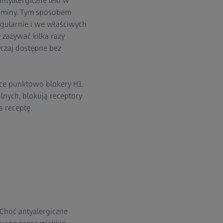
antyalergiczne leki w
staminy. Tym sposobem
egularnie i we właściwych
 zażywać kilka razy
yczaj dostępne bez
ące punktowo blokery H1.
nych, blokują receptory
a receptę.
Choć antyalergiczne