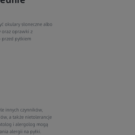
yć okulary słoneczne albo
y oraz oprawki z
o przed pyłkiem
ele innych czynników,
ów, a także nietolerancje
atolog i alergolog mogą
nia alergii na pyłki.