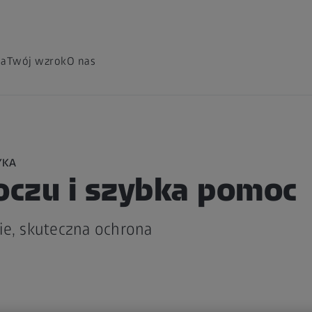
ia
Twój wzrok
O nas
YKA
 oczu i szybka pomoc
ie, skuteczna ochrona