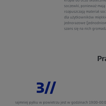
krople do oczu skuteczni
soczewki, ponieważ mają 
rozpuszczają materiał so
dla użytkowników miękkic
jednorazowe (jednodniow
szans się na nich gromadz
Pr
3//
h. Na wsi najmniej pyłku w powietrzu jest w godzinach 19:00-00