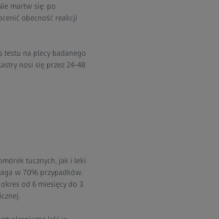
Nie martw się: po
ocenić obecność reakcji
s testu na plecy badanego
astry nosi się przez 24-48
mórek tucznych, jak i leki
pomaga w 70% przypadków.
okres od 6 miesięcy do 3
cznej.