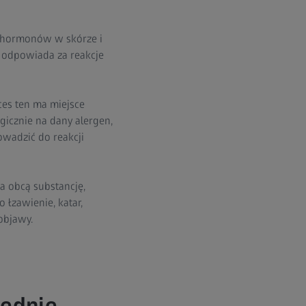
h hormonów w skórze i
a odpowiada za reakcje
ces ten ma miejsce
gicznie na dany alergen,
owadzić do reakcji
a obcą substancję,
 łzawienie, katar,
objawy.
iednie