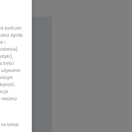
nia podczas
rażasz zgodę
a i
idzenia),
styki),
 treści
a używanie
ologie
dajność.
ncje
li możesz
 na temat