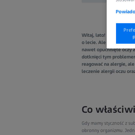
Powiadom
Pref
Witaj, lato! Witaj, aler
p
o lecie. Ale niektórzy z
nawet opuchnięte oczy z
dotknięci tym problemem
reagować na alergie, ale
leczenie alergii oczu o
Co właściwi
Gdy mamy styczność z subs
obronny organizmu. Jedną 