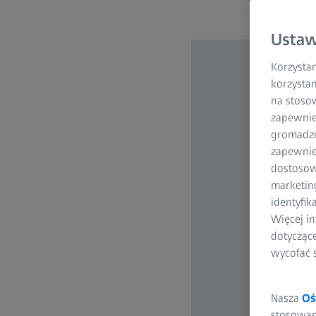
Ustaw
Korzystam
korzystan
na stoso
zapewnie
gromadzen
zapewnien
dostosow
marketin
identyfik
Więcej in
dotycząc
wycofać 
Nasza
Oś
stosowani