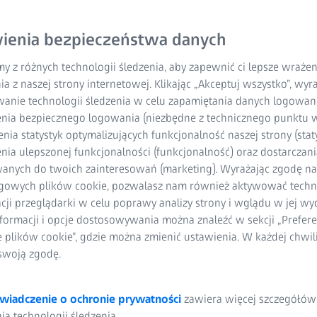
ienia bezpieczeństwa danych
y z różnych technologii śledzenia, aby zapewnić ci lepsze wraże
ia z naszej strony internetowej. Klikając „Akceptuj wszystko”, wy
wanie technologii śledzenia w celu zapamiętania danych logowani
nia bezpiecznego logowania (niezbędne z technicznego punktu w
ia statystyk optymalizujących funkcjonalność naszej strony (staty
ia ulepszonej funkcjonalności (funkcjonalność) oraz dostarczania
anych do twoich zainteresowań (marketing). Wyrażając zgodę n
gowych plików cookie, pozwalasz nam również aktywować techn
acji przeglądarki w celu poprawy analizy strony i wglądu w jej wy
formacji i opcje dostosowywania można znaleźć w sekcji „Prefere
e plików cookie”, gdzie można zmienić ustawienia. W każdej chwi
swoją zgodę.
wiadczenie o ochronie prywatności
zawiera więcej szczegółów
a technologii śledzenia.