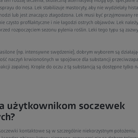
 na ten rodzaj leczenia, skuteczną alternatywą mogą być specjalne 
 sprayu do nosa. Lek stabilizuje mastocyty, aby nie wydzielały hi
chodzi lub jest znacząco złagodzona. Lek musi być przyjmowany r
ie czysto profilaktyczne i nie łagodzi ostrych objawów. Lek należy
przed rozpoczęciem sezonu pylenia roślin. Leki tego typu są zazw
nasilone (np. intensywne swędzenie), dobrym wyborem są działaj
ość naczyń krwionośnych w spojówce dla substancji przeciwzapal
akcji zapalnej. Krople do oczu z tą substancją są dostępne tylko n
a użytkownikom soczewek
ch?
 soczewki kontaktowe są w szczególnie niekorzystnym położeniu. 