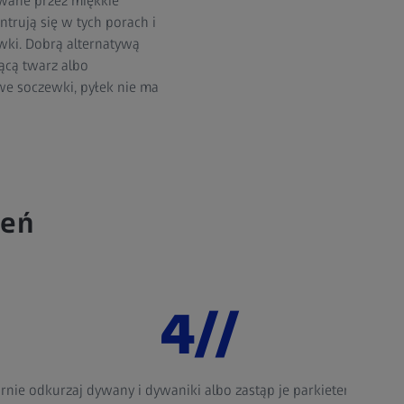
owane przez miękkie
trują się w tych porach i
wki. Dobrą alternatywą
ącą twarz albo
e soczewki, pyłek nie ma
ień
4//
rnie odkurzaj dywany i dywaniki albo zastąp je parkietem lub pan