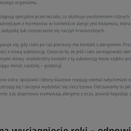
naszego organizmu.
tępują specjalne przeciwciała, co skutkuje uwolnieniem różnyc
żniejszym z hormonów w kontekście alergii jest histamina, któr
, zadyszkę lub rozszerzanie się naczyń krwionośnych.
wuje się, gdy ciało po raz pierwszy ma kontakt z alergenem. Pro
ci z nową substancją. Oznacza to, że jeśli ciało zareagowało aler
nnymi słowy: wielokrotny kontakt z tą substancją może szybko pr
iągu minut, rzadziej – godziny).
lnie ostra: spojówki i błony śluzowe reagują niemal natychmiast n
erzają się i zaczyna wydzielać się ciecz łzowa. Odczuwamy to jako
enie. Łzy stopniowo wymywają alergeny z oczu, powoli łagodząc 
na wyciągnięcie ręki – odpow