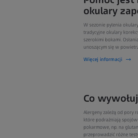
okulary za
W sezonie pylenia okular
tradycyjne okulary korekc
szerokimi bokami. Osłani
unoszącym się w powietr
Więcej informacji
Co wywołuje
Alergeny zależą od pory r
które podrażniają spojówk
pokarmowe, np. na glutam
przeprowadzić różne testy 