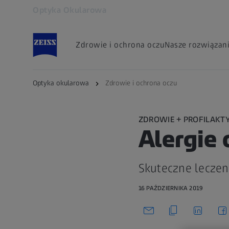
Optyka Okularowa
Otwiera się w innej karcie
Zdrowie i ochrona oczu
Nasze rozwiązan
Optyka okularowa
Zdrowie i ochrona oczu
ZDROWIE + PROFILAKT
Alergie
Skuteczne leczen
16 PAŹDZIERNIKA 2019