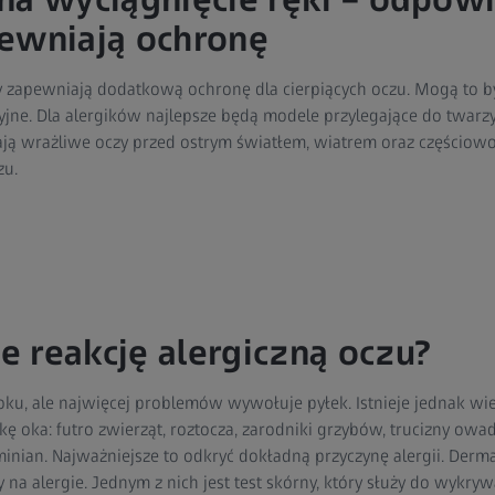
pewniają ochronę
y zapewniają dodatkową ochronę dla cierpiących oczu. Mogą to b
yjne. Dla alergików najlepsze będą modele przylegające do twarz
ają wrażliwe oczy przed ostrym światłem, wiatrem oraz częściow
zu.
 reakcję alergiczną oczu?
oku, ale najwięcej problemów wywołuje pyłek. Istnieje jednak wi
ę oka: futro zwierząt, roztocza, zarodniki grzybów, trucizny owad
inian. Najważniejsze to odkryć dokładną przyczynę alergii. Derm
na alergie. Jednym z nich jest test skórny, który służy do wykrywa