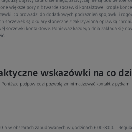
e łagodzą objawy kataru siennego, zazwyczaj nie są dobrze toler
one większe pory niż twarde soczewki kontaktowe. Krople koncen
czewki, co prowadzi do dodatkowych podrażnień spojówki i rogó
h soczewek są okulary słoneczne z zakrzywioną oprawką chroni
e) soczewki kontaktowe. Ponieważ każdego dnia zakłada się now
ić.
aktyczne wskazówki na co dz
Poniższe podpowiedzi pozwolą zminimalizować kontakt z pyłkami
:00, a w obszarach zabudowanych w godzinach 6:00-8:00.
Regula