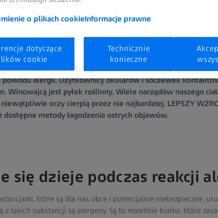
ienie o plikach cookie
Informacje prawne
erencje dotyczące
Technicznie
Akcep
gio! Wystarczy kilka słonecznych, wiosennych dni, abyśmy z utę
lików cookie
konieczne
wszys
 nas mają zgoła inne skojarzenia z tą porą roku: zaczerwienione
 powodu alergii. Użytkownicy okularów i soczewek kontaktow
. Winowajcą jest pyłek roślinny. Wiele narządów naszego ci
 niewątpliwie oczy cierpią przez nie najbardziej. LEPSZY WZRO
raz dostępne metody łagodzenia ostrych objawów.
e się dzieje podczas reakcji a
tancjami, które są dla nas obce i potencjalnie niebezpieczne, ur
z takich substancji są alergeny. Są to maleńkie białka, które zas