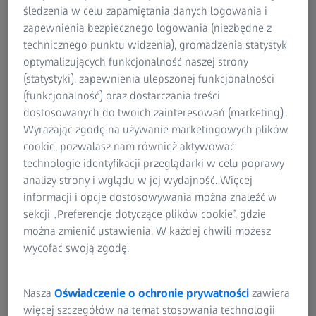
śledzenia w celu zapamiętania danych logowania i
Krótkowzroczność (miopia)
zapewnienia bezpiecznego logowania (niezbędne z
technicznego punktu widzenia), gromadzenia statystyk
Po czym poznać krótkowzroczność?
optymalizujących funkcjonalność naszej strony
Osoby krótkowzroczne widzą nieostro oddalone
(statystyki), zapewnienia ulepszonej funkcjonalności
przedmioty, natomiast obiekty znajdujące się blisko są
(funkcjonalność) oraz dostarczania treści
ostre.
dostosowanych do twoich zainteresowań (marketing).
Wyrażając zgodę na używanie marketingowych plików
Co powoduje krótkowzroczność?
cookie, pozwalasz nam również aktywować
Przyczyn może być wiele. Najpowszechniejszą jest zbyt
technologie identyfikacji przeglądarki w celu poprawy
duże wydłużenie gałki ocznej (krótkowzroczność osiowa).
analizy strony i wglądu w jej wydajność. Więcej
Światło wpadające do oka skupia się przed siatkówką, a
informacji i opcje dostosowywania można znaleźć w
nie na niej. Efekt? Utrata ostrości. W rzadkich przypadkach
sekcji „Preferencje dotyczące plików cookie”, gdzie
stan ten może prowadzić do krótkowzroczności
można zmienić ustawienia. W każdej chwili możesz
refrakcyjnej (krzywiznowej). W tym rodzaju
wycofać swoją zgodę.
krótkowzroczności gałka oczna ma prawidłową długość,
ale rogówka lub soczewka są zbyt zakrzywione, przez co
Nasza
Oświadczenie o ochronie prywatności
zawiera
obraz pojawia się przed siatkówką. To z kolei prowadzi do
więcej szczegółów na temat stosowania technologii
braku ostrości widzenia. Czy wiesz, że słowo miopia