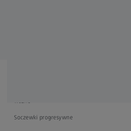
28 MARCA 2022
Jak produkowane są soczewki okularowe?
Zrozumieć widzenie
CZĘSTO UŻYWANE
Dlaczego dobre widzenie jest takie
ważne
Soczewki progresywne