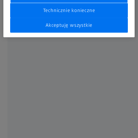
Technicznie konieczne
Okulary na „żyłkę”
Akceptuję wszystkie
Okulary na „żyłkę” również są bardzo lekkie. Soczewki w
takich okularach podtrzymywane są przez nylonową żyłkę
umiejscowioną w górnej lub dolnej części okularów, a w
niektórych przypadkach także z boku oprawek.
Okulary dla dzieci
Okulary dla dzieci
są zazwyczaj wyposażone w soczewki
organiczne, aby zminimalizować ryzyko urazów
spowodowanych rozbiciem szkła. W związku z tym
oprawki wybierane dla dzieci powinny również być
bardzo solidne i odporne na pęknięcia.