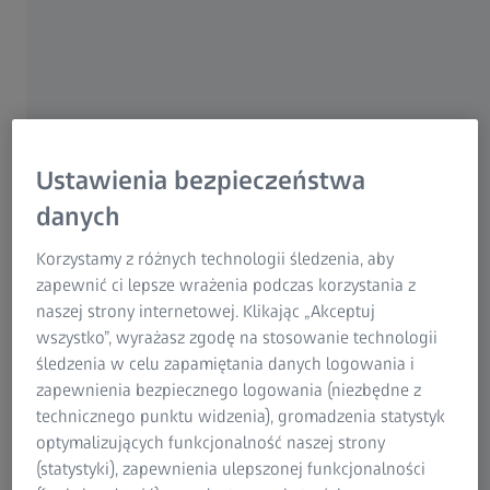
Grupa ZEISS
Ustawienia bezpieczeństwa
danych
Korzystamy z różnych technologii śledzenia, aby
zapewnić ci lepsze wrażenia podczas korzystania z
naszej strony internetowej. Klikając „Akceptuj
wszystko”, wyrażasz zgodę na stosowanie technologii
śledzenia w celu zapamiętania danych logowania i
Gdy wiedzą już Państwo, jakiego rodzaju soczewki
zapewnienia bezpiecznego logowania (niezbędne z
będą Państwo potrzebowali pozostaje tylko wybrać
technicznego punktu widzenia), gromadzenia statystyk
idealne oprawki. Nie każda oprawka pasuje do każdych
optymalizujących funkcjonalność naszej strony
soczewek i należy pamiętać o pewnych rzeczach, aby
(statystyki), zapewnienia ulepszonej funkcjonalności
zagwarantować, że Państwa soczewki będą połączone