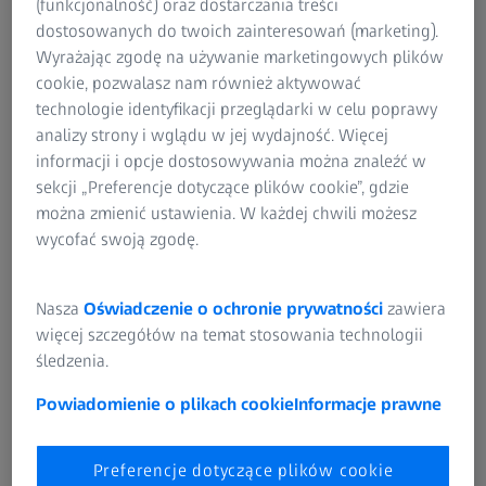
(funkcjonalność) oraz dostarczania treści
z idealnymi oprawkami.
dostosowanych do twoich zainteresowań (marketing).
Wyrażając zgodę na używanie marketingowych plików
Przy wyborze oprawek nie powinni Państwo rozważać
cookie, pozwalasz nam również aktywować
wyłącznie aspektów wizualnych, lecz także
technologie identyfikacji przeglądarki w celu poprawy
przedyskutować ze swoim optykiem następujące sprawy:
analizy strony i wglądu w jej wydajność. Więcej
Gdzie i jak będą Państwo przez większość czasu używać
informacji i opcje dostosowywania można znaleźć w
okularów? Jakie są niektóre z Państwa przyzwyczajeń?
sekcji „Preferencje dotyczące plików cookie”, gdzie
Czy planują Państwo nosić okulary np. podczas
można zmienić ustawienia. W każdej chwili możesz
uprawiania sportu?
wycofać swoją zgodę.
Nasza
Oświadczenie o ochronie prywatności
zawiera
Okulary bezoprawkowe
więcej szczegółów na temat stosowania technologii
śledzenia.
Okulary bezoprawkowe są bardzo modne i eleganckie. Są
także bardzo lekkie i prawie niewidoczne na twarzy. Są
Powiadomienie o plikach cookie
Informacje prawne
również bardzo delikatne. W przypadku takich oprawek
należy zastosować
soczewki organiczne
, które są lekkie i
sprawdzają się w takich oprawkach.
Preferencje dotyczące plików cookie