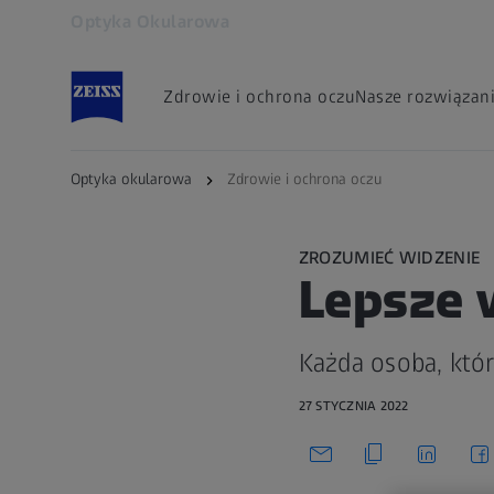
Optyka Okularowa
Otwiera się w innej karcie
Zdrowie i ochrona oczu
Nasze rozwiązan
Optyka okularowa
Zdrowie i ochrona oczu
ZROZUMIEĆ WIDZENIE
Lepsze 
Każda osoba, któr
27 STYCZNIA 2022