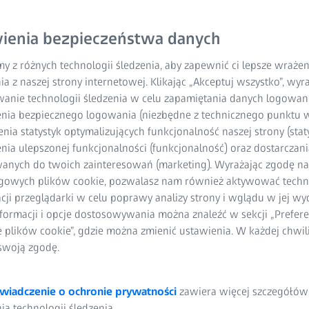
ienia bezpieczeństwa danych
y z różnych technologii śledzenia, aby zapewnić ci lepsze wraże
ia z naszej strony internetowej. Klikając „Akceptuj wszystko”, wy
wanie technologii śledzenia w celu zapamiętania danych logowani
starzeje mogą Państwo mieć problemy z przeprowadzeniem nit
nia bezpiecznego logowania (niezbędne z technicznego punktu w
ać gazetę daleko od oczu, aby móc ją przeczytać. Są to pier
ia statystyk optymalizujących funkcjonalność naszej strony (staty
z wiekiem. Jest to normalny proces i nie należy się tym martw
ia ulepszonej funkcjonalności (funkcjonalność) oraz dostarczania
 okulary i soczewki progresywne, gwarantujące możliwość dals
anych do twoich zainteresowań (marketing). Wyrażając zgodę n
gowych plików cookie, pozwalasz nam również aktywować techn
acji przeglądarki w celu poprawy analizy strony i wglądu w jej wy
iędzy 40 a 50 rokiem życia: Soczewka oraz mięśnie okrężne oczu 
formacji i opcje dostosowywania można znaleźć w sekcji „Prefere
ie automatycznie dostosowywać się i adaptować do różnych odległ
e plików cookie”, gdzie można zmienić ustawienia. W każdej chwi
i nazywają akomodacją. Akomodacja powoduje napinanie soczewk
swoją zgodę.
 odległości.
wiadczenie o ochronie prywatności
zawiera więcej szczegółów
a technologii śledzenia.