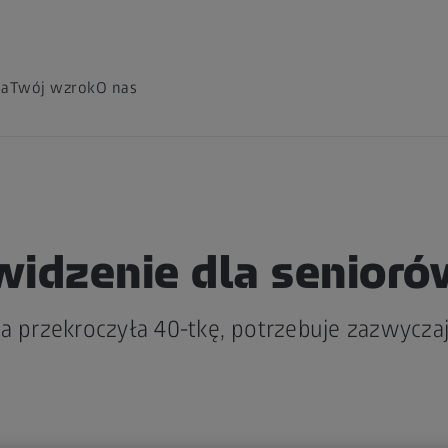
ia
Twój wzrok
O nas
widzenie dla senioró
a przekroczyła 40-tkę, potrzebuje zazwycza