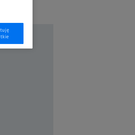
tuję
tkie