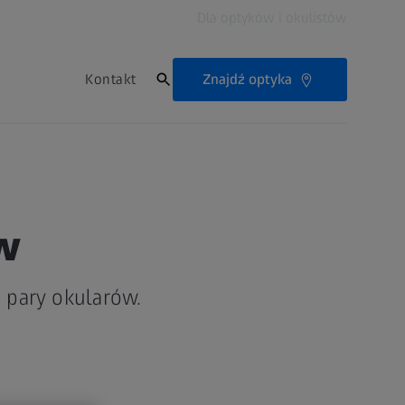
Dla optyków i okulistów
Znajdź optyka
Kontakt
w
j pary okularów.