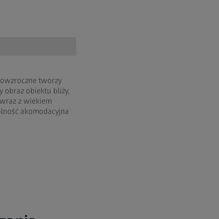
zowzroczne tworzy
 obraz obiektu bliży,
wraz z wiekiem
olność akomodacyjna