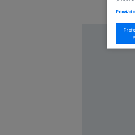
Powiadom
Pref
p