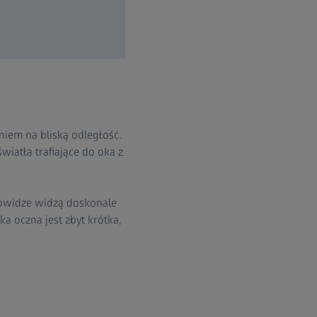
eniem na bliską odległość.
iatła trafiające do oka z
kowidze widzą doskonale
a oczna jest zbyt krótka,