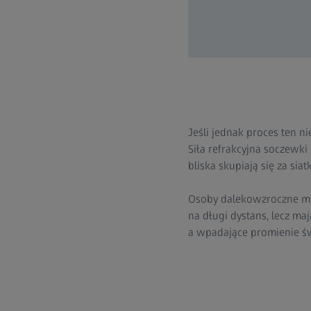
Jeśli jednak proces ten ni
Siła refrakcyjna soczewki
bliska skupiają się za si
Osoby dalekowzroczne mo
na długi dystans, lecz ma
a wpadające promienie św