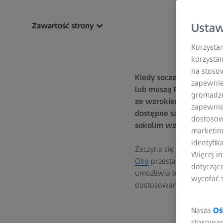
Zawartość strony
Ustaw
Korzystam
korzystan
na stoso
Kiedy soczewka oka się 
zapewnie
lub muszą Państwo trzym
gromadzen
ze wzrokiem związanych 
zapewnien
dostępne są teraz dobre
dostosow
sokolim wzrokiem.
marketin
identyfik
Zaczyna się to gdzieś pom
Więcej in
Oko
przestaje być w stan
dotycząc
umożliwia to, co eksperc
wycofać 
dostosowania się do danej
Nasza
Oś
stosowani