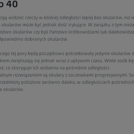
o 40
 widzieć rzeczy w bliskiej odległości lepiej bez okularów, niż w
okularów może być jednak dość irytujące. W związku z tym niezale
ństwo okularów czy byli Państwo krótkowidzami lub dalekowidz
odpowiednio dobranych okularów.
ego tej pory będą początkowo potrzebowały jedynie okularów do
iem zwiększają się jednak wraz z upływem czasu. Wiele osób bę
, co skoryguje ich widzenia na pośrednie odległości.
ealnym rozwiązaniem są okulary z soczewkami progresywnymi. S
edmioty położone zarówno daleko, w odległościach pośrednich j
a okularów.