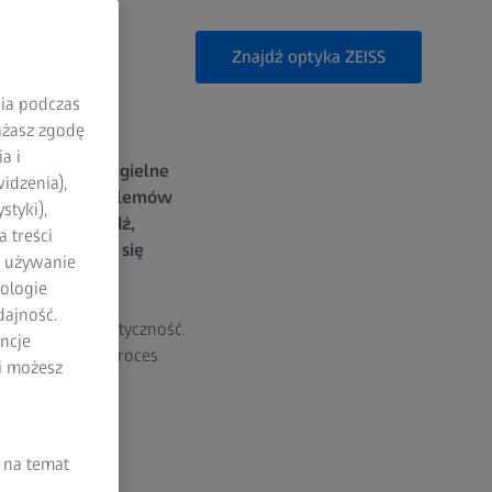
Znajdź optyka ZEISS
nia podczas
rażasz zgodę
a i
ki przez ucho igielne
idzenia),
wsze oznaki problemów
styki),
ić. Bądź co bądź,
 treści
zego cieszenia się
a używanie
ologie
dajność.
mogą tracić elastyczność.
ncje
ości, który to proces
li możesz
i oka w celu
 na temat