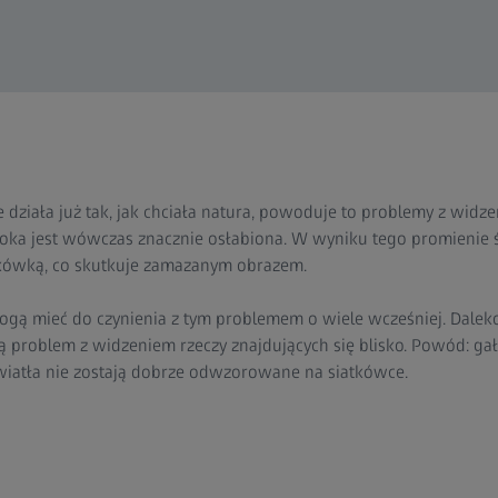
e działa już tak, jak chciała natura, powoduje to problemy z widz
 oka jest wówczas znacznie osłabiona. W wyniku tego promienie św
atkówką, co skutkuje zamazanym obrazem.
gą mieć do czynienia z tym problemem o wiele wcześniej. Dale
ją problem z widzeniem rzeczy znajdujących się blisko. Powód: gałk
iatła nie zostają dobrze odwzorowane na siatkówce.