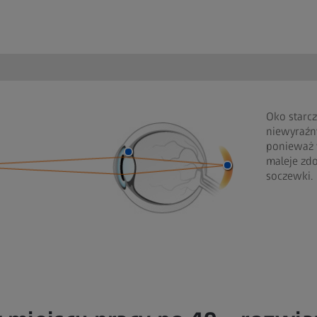
Oko starc
niewyraźny
ponieważ 
maleje zd
soczewki.