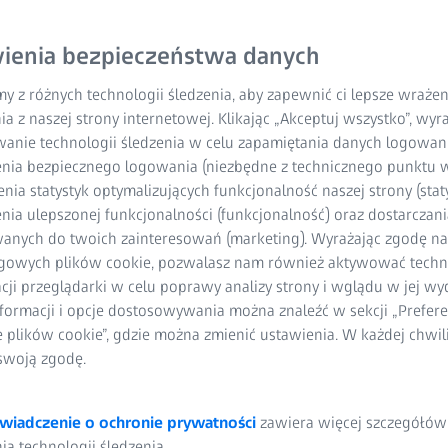
ienia bezpieczeństwa danych
y z różnych technologii śledzenia, aby zapewnić ci lepsze wraże
ia z naszej strony internetowej. Klikając „Akceptuj wszystko”, wy
wanie technologii śledzenia w celu zapamiętania danych logowani
nia bezpiecznego logowania (niezbędne z technicznego punktu w
ia statystyk optymalizujących funkcjonalność naszej strony (staty
ia ulepszonej funkcjonalności (funkcjonalność) oraz dostarczania
anych do twoich zainteresowań (marketing). Wyrażając zgodę n
gowych plików cookie, pozwalasz nam również aktywować techn
acji przeglądarki w celu poprawy analizy strony i wglądu w jej wy
formacji i opcje dostosowywania można znaleźć w sekcji „Prefere
e plików cookie”, gdzie można zmienić ustawienia. W każdej chwi
swoją zgodę.
wiadczenie o ochronie prywatności
zawiera więcej szczegółów
a technologii śledzenia.