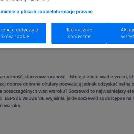
ienie o plikach cookie
Informacje prawne
erencje dotyczące
Technicznie
Akcep
lików cookie
konieczne
wszys
roczność, starczowzroczność... Istnieje wiele wad wzroku, k
zaj dobrze dobrane okulary pozwalają jednak odzyskać pełną os
la poszczególnych wad wzroku? Soczewki to najważniejszy ele
ki. LEPSZE WIDZENIE wyjaśnia, jakie soczewki są dostępne na 
eń wzroku.