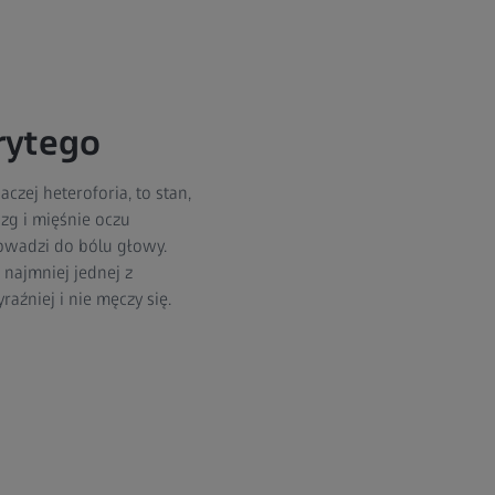
rytego
zej heteroforia, to stan,
zg i mięśnie oczu
rowadzi do bólu głowy.
najmniej jednej z
aźniej i nie męczy się.