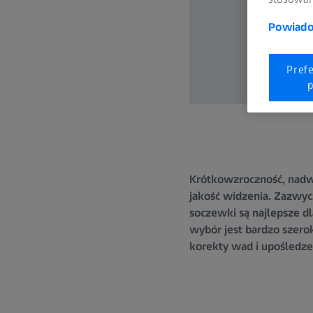
Powiadom
Pref
p
Krótkowzroczność, nadwz
jakość widzenia. Zazwyc
soczewki są najlepsze d
wybór jest bardzo szero
korekty wad i upośledz