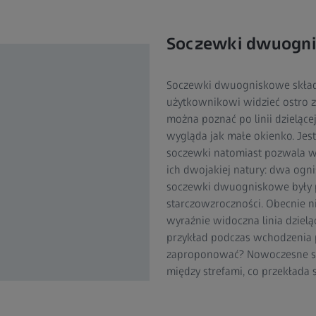
Soczewki dwuognisk
Soczewki dwuogniskowe skład
użytkownikowi widzieć ostro za
można poznać po linii dzielącej
wygląda jak małe okienko. Jest
soczewki natomiast pozwala w
ich dwojakiej natury: dwa ogni
soczewki dwuogniskowe były
starczowzroczności. Obecnie n
wyraźnie widoczna linia dzieląc
przykład podczas wchodzenia 
zaproponować? Nowoczesne so
między strefami, co przekłada 