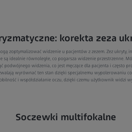
ryzmatyczne: korekta zeza uk
ą zoptymalizować widzenie u pacjentów z zezem. Zez ukryty, inac
e są idealnie równoległe, co pogarsza widzenie przestrzenne. Mó
ąć podwójnego widzenia, co jest męczące dla pacjenta i często p
walają wyrównać ten stan dzięki specjalnemu wypolerowaniu co 
ilność i współdziałanie oczu, dzięki czemu użytkownik widzi wyr
Soczewki multifokalne