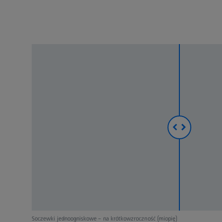
Soczewki jednoogniskowe – na krótkowzroczność (miopię)