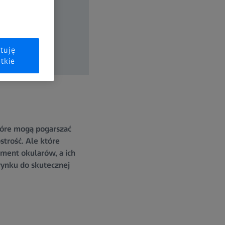
tuję
tkie
tóre mogą pogarszać
trość. Ale które
ment okularów, a ich
rynku do skutecznej