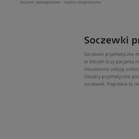
Soczewki jednoogniskowe – korekta astygmatyzmu
Soczewki p
Soczewki pryzmatyczne mog
w którym oczy pacjenta ni
nieustannie usiłują unikn
Okulary pryzmatyczne poz
soczewek. Poprawia to mob