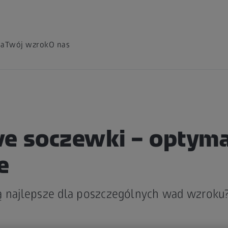
ia
Twój wzrok
O nas
e soczewki – optym
e
ą najlepsze dla poszczególnych wad wzroku