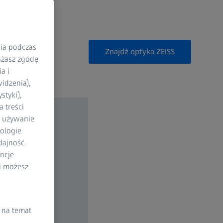
nia podczas
Znajdź optyka ZEISS
rażasz zgodę
a i
idzenia),
styki),
 treści
a używanie
ologie
dajność.
ncje
li możesz
 na temat