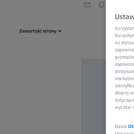
Ustaw
Korzystam
Zawartość strony
korzystan
na stoso
zapewnie
gromadzen
zapewnien
dostosow
marketin
identyfik
Więcej in
dotycząc
wycofać 
Nasza
Oś
stosowani