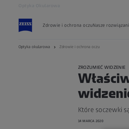
Optyka Okularowa
Otwiera się w innej karcie
Zdrowie i ochrona oczu
Nasze rozwiązan
Optyka okularowa
Zdrowie i ochrona oczu
ZROZUMIEĆ WIDZENIE
Właściw
widzeni
Które soczewki s
14 MARCA 2020