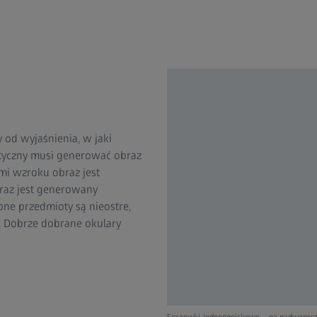
 od wyjaśnienia, w jaki
ptyczny musi generować obraz
ami wzroku obraz jest
raz jest generowany
one przedmioty są nieostre,
j. Dobrze dobrane okulary
Soczewki jednoogniskowe – na nadwzrocz