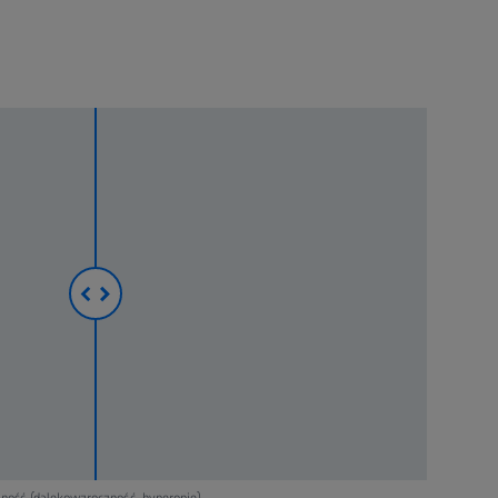
ność (dalekowzroczność, hyperopię)