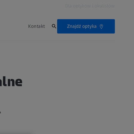
Dla optyków i okulistów
Znajdź optyka
Kontakt
alne
?