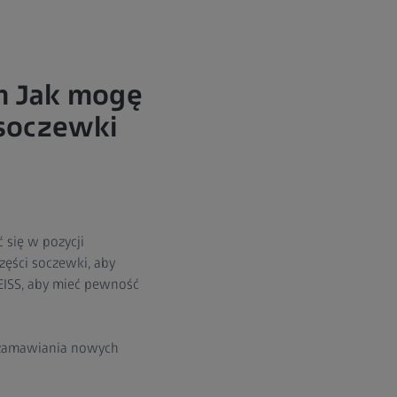
h Jak mogę
 soczewki
się w pozycji
zęści soczewki, aby
EISS, aby mieć pewność
i zamawiania nowych