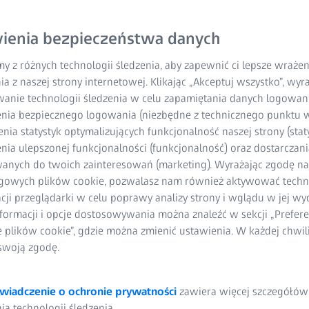
ienia bezpieczeństwa danych
y z różnych technologii śledzenia, aby zapewnić ci lepsze wraże
ia z naszej strony internetowej. Klikając „Akceptuj wszystko”, wy
wanie technologii śledzenia w celu zapamiętania danych logowani
nia bezpiecznego logowania (niezbędne z technicznego punktu w
ia statystyk optymalizujących funkcjonalność naszej strony (staty
ia ulepszonej funkcjonalności (funkcjonalność) oraz dostarczania
anych do twoich zainteresowań (marketing). Wyrażając zgodę n
gowych plików cookie, pozwalasz nam również aktywować techn
acji przeglądarki w celu poprawy analizy strony i wglądu w jej wy
formacji i opcje dostosowywania można znaleźć w sekcji „Prefere
e plików cookie”, gdzie można zmienić ustawienia. W każdej chwi
swoją zgodę.
wiadczenie o ochronie prywatności
zawiera więcej szczegółów
a technologii śledzenia.