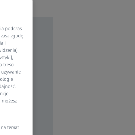
nia podczas
rażasz zgodę
a i
idzenia),
styki),
 treści
a używanie
ologie
dajność.
ncje
li możesz
 na temat