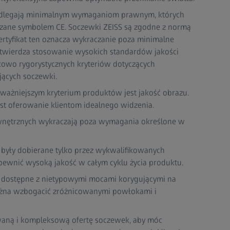
dlegają minimalnym wymaganiom prawnym, których
rdzane symbolem CE. Soczewki ZEISS są zgodne z normą
ertyfikat ten oznacza wykraczanie poza minimalne
wierdza stosowanie wysokich standardów jakości
kowo rygorystycznych kryteriów dotyczących
ących soczewki.
jważniejszym kryterium produktów jest jakość obrazu.
st oferowanie klientom idealnego widzenia.
wnętrznych wykraczają poza wymagania określone w
 były dobierane tylko przez wykwalifikowanych
pewnić wysoką jakość w całym cyklu życia produktu.
e dostępne z nietypowymi mocami korygującymi na
ożna wzbogacić zróżnicowanymi powłokami i
waną i kompleksową ofertę soczewek, aby móc