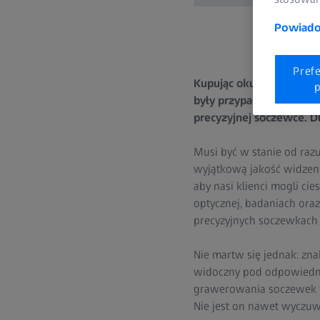
Powiadom
Pref
Kupując okulary, oczekuj
p
były przypadkowe. Podob
precyzyjnej soczewce. D
Musi być w stanie od raz
wyjątkową jakość widzeni
aby nasi klienci mogli cie
optycznej, badaniach oraz
precyzyjnych soczewkach 
Nie martw się jednak: znak
widoczny pod odpowiednim
grawerowania soczewek wy
Nie jest on nawet wyczuw