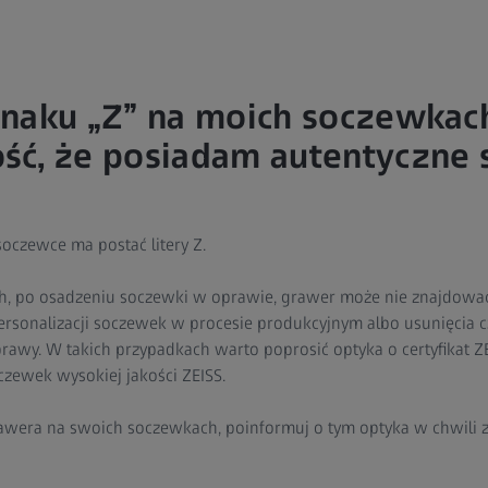
znaku „Z” na moich soczewkac
ść, że posiadam autentyczne
oczewce ma postać litery Z.
, po osadzeniu soczewki w oprawie, grawer może nie znajdować 
rsonalizacji soczewek w procesie produkcyjnym albo usunięcia c
awy. W takich przypadkach warto poprosić optyka o certyfikat Z
ewek wysokiej jakości ZEISS.
grawera na swoich soczewkach, poinformuj o tym optyka w chwil