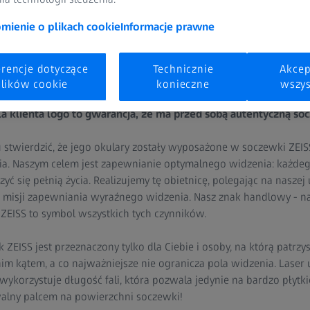
ienie o plikach cookie
Informacje prawne
erencje dotyczące
Technicznie
Akcep
esz, że oprawki będą miały logo. Nic dziwnego - wybór konkre
lików cookie
konieczne
wszys
nie jest z zakupem soczewek: logo ZEISS widnieje na każdej
la klienta logo to gwarancja, że ma przed sobą autentyczną so
u stwierdzić, że jego okulary zostały wyposażone w soczewki ZEIS
a. Naszym celem jest zapewnianie optymalnego widzenia: każdego 
szyć się pełnią życia. Realizujemy tę obietnicę, polegając na naszej
 misji zapewniania wyraźnego widzenia. Nasz znak handlowy - nas
ZEISS to symbol wszystkich tych czynników.
 ZEISS jest przeznaczony tylko dla Ciebie i osoby, na którą patrzysz
 kątem, a co najważniejsze nie ogranicza pola widzenia. Laser
korzystuje długość fali, która pozwala jedynie na bardzo płytki
alny palcem na powierzchni soczewki!