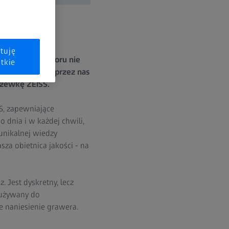
tuję
tnej marki i wzoru nie
tkie
 produkowanej przez nas
czewkę ZEISS.
S, zapewniające
dnia i w każdej chwili,
 unikalnej wiedzy
za obietnica jakości - na
. Jest dyskretny, lecz
 używany do
e naniesienie grawera.