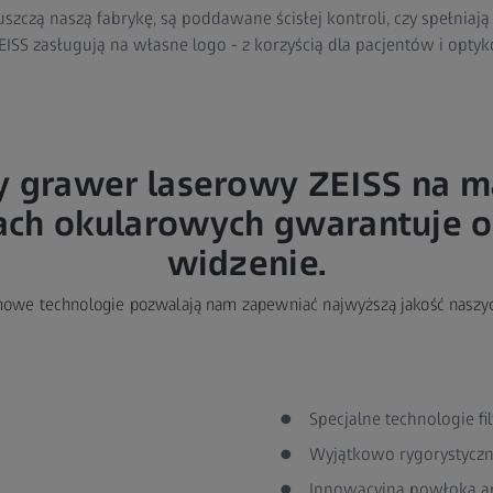
zczą naszą fabrykę, są poddawane ścisłej kontroli, czy spełniaj
ISS zasługują na własne logo - z korzyścią dla pacjentów i optyk
y grawer laserowy ZEISS na 
ch okularowych gwarantuje 
widzenie.
mowe technologie pozwalają nam zapewniać najwyższą jakość naszy
Specjalne technologie f
Wyjątkowo rygorystyczn
Innowacyjna powłoka an