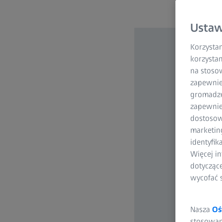
Ustaw
Korzystam
korzystan
na stoso
zapewnie
gromadzen
zapewnien
dostosow
marketin
identyfik
Więcej in
dotycząc
wycofać 
Nasza
Oś
stosowani