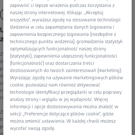
zapewnić ci lepsze wrażenia podczas korzystania z
naszej strony internetowej. Klikając „Akceptuj
wszystko”, wyrażasz zgodę na stosowanie technologii
śledzenia w celu zapamiętania danych logowania i
Ułatw sobie pracę i jednocześnie
zapewnienia bezpiecznego logowania (niezbędne z
zwiększ zadowolenie pacjentów.
technicznego punktu widzenia), gromadzenia statystyk
optymalizujących funkcjonalność naszej strony
ZEISS VISULENS 550 oferuje inteligentne tryby pomiaru
(statystyki), zapewnienia ulepszonej funkcjonalności
dopasowane do różnych soczewek, a także wiele innych
(funkcjonalność) oraz dostarczania treści
przydatych funkcji. Urządzenie zostało wyposażone w zieloną
dostosowanych do twoich zainteresowań (marketing).
diodę pomiarową LED oraz czujnik Shacka-Hartmanna, które
Wyrażając zgodę na używanie marketingowych plików
umożliwiają precyzyjny pomiar mocy soczewek wykonanych z
cookie, pozwalasz nam również aktywować
różnych materiałów i o wielu konstrukcjach, bez konieczności
technologie identyfikacji przeglądarki w celu poprawy
regulowania liczby Abbego.
analizy strony i wglądu w jej wydajność. Więcej
informacji i opcje dostosowywania można znaleźć w
ZEISS VISULENS 550 oferuje zaawansowany system pomiaru
sekcji „Preferencje dotyczące plików cookie”, gdzie
transmisji UV w zakresie 365-490 nm w etapach 3 nm, co
można zmienić ustawienia. W każdej chwili możesz
pozwala dokładnie określić aktualny poziom ochrony mierzonych
wycofać swoją zgodę.
okularów. Efekt: wyższa precyzja i jakość pomiaru dla pacjenta, a