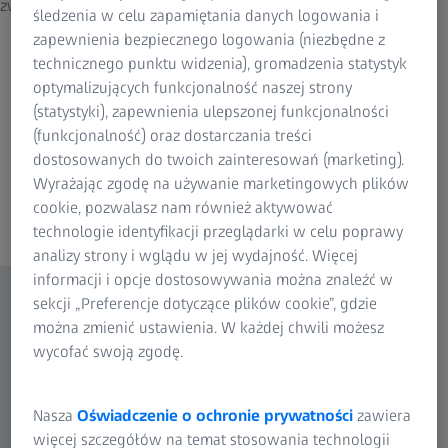
związany z wiekiem, aby przyspieszyć badanie.
śledzenia w celu zapamiętania danych logowania i
zapewnienia bezpiecznego logowania (niezbędne z
Urządzenie do subiektywnej refrakcji ZEISS oferuje średnio
technicznego punktu widzenia), gromadzenia statystyk
o 18% szybszą refrakcję w porównaniu z foropterem
optymalizujących funkcjonalność naszej strony
manualnym, oraz o 24% szybszą refrakcję w porównaniu z
(statystyki), zapewnienia ulepszonej funkcjonalności
1
oprawkami próbnymi.
(funkcjonalność) oraz dostarczania treści
Urządzenie do subiektywnej refrakcji ZEISS zmniejsza
dostosowanych do twoich zainteresowań (marketing).
ryzyko wystąpienia znaczących odchyleń podczas procesu
Wyrażając zgodę na używanie marketingowych plików
refrakcji o 50% w porównaniu z foropterem manualnym
cookie, pozwalasz nam również aktywować
1
oraz o 70% w porównaniu z oprawkami próbnymi.
technologie identyfikacji przeglądarki w celu poprawy
analizy strony i wglądu w jej wydajność. Więcej
informacji i opcje dostosowywania można znaleźć w
sekcji „Preferencje dotyczące plików cookie”, gdzie
można zmienić ustawienia. W każdej chwili możesz
wycofać swoją zgodę.
Nasza
Oświadczenie o ochronie prywatności
zawiera
więcej szczegółów na temat stosowania technologii