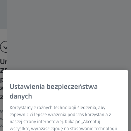
Urządzenie do subiektywnej refrakcji
ZEISS oszczędza cenny czas
poświęcany na proces refrakcji, a także
Ustawienia bezpieczeństwa
zmniejsza ryzyko wystąpienia
danych
znaczących odchyleń.
Korzystamy z różnych technologii śledzenia, aby
Wykorzystaj nowy system inteligentnej refrakcji oraz
zapewnić ci lepsze wrażenia podczas korzystania z
wspomagające elementy kontrolne i funkcje, np. przyciski z opcją
naszej strony internetowej. Klikając „Akceptuj
zamglenia, a także automatycznie wprowadzony dodatek
wszystko”, wyrażasz zgodę na stosowanie technologii