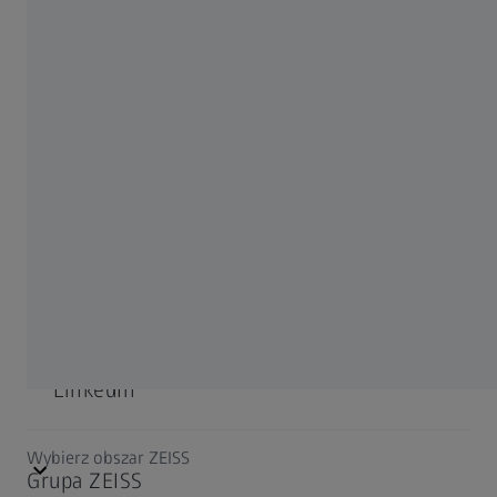
Kariera
Informacje prasowe
Compliance
PORTALE SPOŁECZNOŚCIOWE
Facebook
LinkedIn
Wybierz obszar ZEISS
Grupa ZEISS