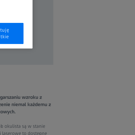
tuję
tkie
ogarszaniu wzroku z
dzenie niemal każdemu z
towych.
b okulista są w stanie
i laserowe to dostępne