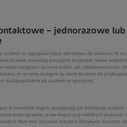
ontaktowe – jednorazowe lub
e
e soczewki to najpopularniejsza alternatywa dla okularów. W sz
ie soczewki pozwalają precyzyjnie korygować niemal wszystki
 można korygować zarówno krótko- jak i dalekowzroczność. Ob
nsowana, że na rynku dostępne są nawet soczewki dla prezbiopó
re działają podobnie jak soczewki progresywne.
nie w niewielkim stopniu powiększają lub zmniejszają wielkość
kłócone przez oprawkę, co ma miejsce przy niektórych okularach.
zawodach może mieć kluczowe znaczenie (marynarze, kucharze, akt