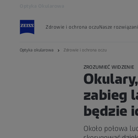
Optyka Okularowa
Otwiera się w innej karcie
Zdrowie i ochrona oczu
Nasze rozwiązan
Optyka okularowa
Zdrowie i ochrona oczu
ZROZUMIEĆ WIDZENIE
Okulary
zabieg 
będzie i
Około połowa lud
skorygować dzięk