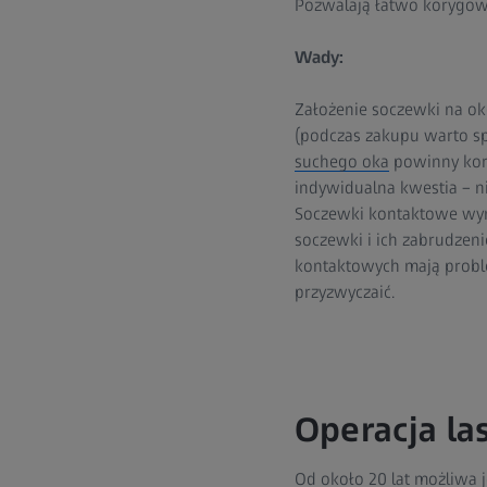
Pozwalają łatwo korygow
Wady:
Założenie soczewki na o
(podczas zakupu warto sp
suchego oka
powinny korz
indywidualna kwestia – ni
Soczewki kontaktowe wyma
soczewki i ich zabrudzen
kontaktowych mają proble
przyzwyczaić.
Operacja la
Od około 20 lat możliwa 