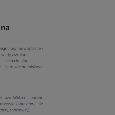
 na
czególności nowoczesne i
e wady wzroku.
ecnie technologia
w – są to wieloogniskowe
 obrazu. Widzenie boczne
 Soczewki kontaktowe nie
orzy, sportowcy).