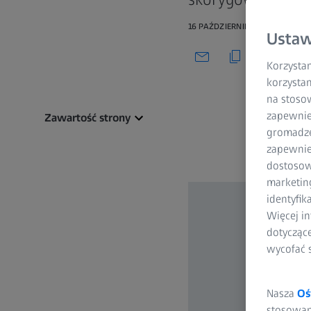
16 PAŹDZIERNIKA 2021
Ustaw
Korzystam
korzystan
na stoso
zapewnie
Zawartość strony
gromadzen
zapewnien
dostosow
marketin
identyfik
Więcej in
dotycząc
wycofać 
Nasza
Oś
stosowani