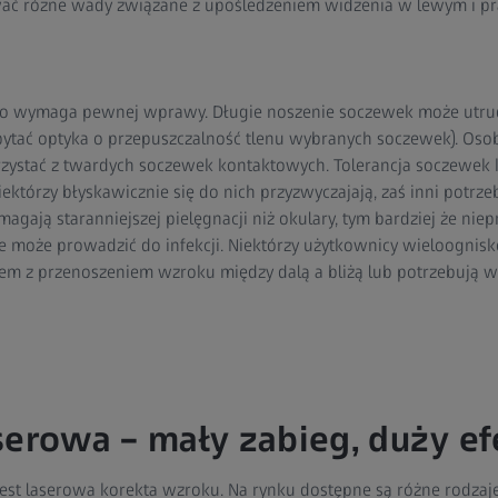
ać różne wady związane z upośledzeniem widzenia w lewym i p
ko wymaga pewnej wprawy. Długie noszenie soczewek może utrud
ytać optyka o przepuszczalność tlenu wybranych soczewek). Oso
ystać z twardych soczewek kontaktowych. Tolerancja soczewek 
ektórzy błyskawicznie się do nich przyzwyczajają, zaś inni potrze
gają staranniejszej pielęgnacji niż okulary, tym bardziej że ni
ie może prowadzić do infekcji. Niektórzy użytkownicy wieloogni
m z przenoszeniem wzroku między dalą a bliżą lub potrzebują wię
serowa – mały zabieg, duży ef
jest laserowa korekta wzroku. Na rynku dostępne są różne rodzaj