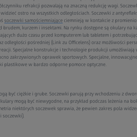
czynniku refrakcji pozwalają na znaczną redukcję wagi. Socze
idzieć ostro na wszystkich odległościach. Soczewki z antyrefle
aś
soczewki samościemniające
ciemnieją w kontakcie z promieni
d brudem, kurzem i insektami. Na rynku dostępne są okulary na k
ających dużo czasu przed komputerem lub tabletem i potrzebuj
az odległości pośredniej (Link zu Officelens) oraz możliwości pers
reacji. Specjalne konstrukcje i technologie produkcji umożliwiaj
ocno zakrzywionych oprawek sportowych. Specjalne, innowacyjne
wki plastikowe w bardzo odporne pomoce optyczne.
gą być ciężkie i grube. Soczewki parują przy wchodzeniu z dwor
okulary mogą być niewygodne, na przykład podczas leżenia na bok
metria niektórych soczewek sprawia, że pewien zakres pola widz
i soczewki).