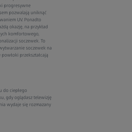
wki progresywne
ksem pozwalają uniknąć
owaniem UV. Ponadto
ażdą okazję, na przykład
ących komfortowego,
onalizacji soczewek. To
ą wytwarzanie soczewek na
 powłoki przekształcają
u do ciepłego
u, gdy oglądasz telewizję
enia wydaje się rozmazany