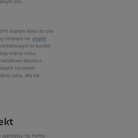
rawym oku.
nić dopływ tlenu do oka
by cierpiące na
zespół
kontaktowych to bardzo
bują więcej czasu.
eprawidłowe dbanie o
skowych soczewek
cej czasu, aby się
ekt
e zabiegów, np. Femto-