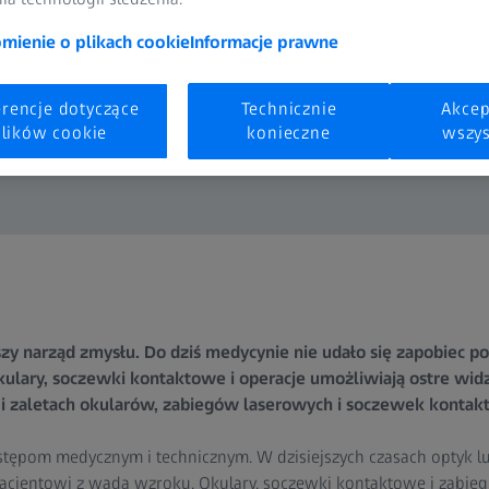
ienie o plikach cookie
Informacje prawne
erencje dotyczące
Technicznie
Akcep
lików cookie
konieczne
wszys
szy narząd zmysłu. Do dziś medycynie nie udało się zapobiec p
kulary, soczewki kontaktowe i operacje umożliwiają ostre wi
i zaletach okularów, zabiegów laserowych i soczewek kontak
stępom medycznym i technicznym. W dzisiejszych czasach optyk lu
jentowi z wadą wzroku. Okulary, soczewki kontaktowe i zabieg