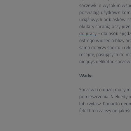
soczewki o wysokim współ
pozwalają użytkownikom w
uciążliwych odblasków, z
okulary chronią oczy prze
do pracy
– dla osób spędz
ostrego widzenia bliży or
samo dotyczy sportu i rek
receptę, pasujących do m
niegdyś delikatne socze
Wady:
Soczewki o dużej mocy mo
pomieszczenia. Niekiedy 
lub czytasz. Ponadto geo
(efekt ten zależy od jakośc