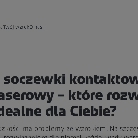
ia
Twój wzrok
O nas
, soczewki kontakto
laserowy – które roz
dealne dla Ciebie?
zkości ma problemy ze wzrokiem. Na szczęś
i rozwiązaniom dla niemal każdej wady wzr