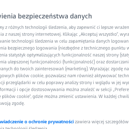
ienia bezpieczeństwa danych
y z różnych technologii śledzenia, aby zapewnić ci lepsze wraże
ia z naszej strony internetowej. Klikając „Akceptuj wszystko”, wy
wanie technologii śledzenia w celu zapamiętania danych logowani
nia bezpiecznego logowania (niezbędne z technicznego punktu w
ia statystyk optymalizujących funkcjonalność naszej strony (staty
ia ulepszonej funkcjonalności (funkcjonalność) oraz dostarczania
anych do twoich zainteresowań (marketing). Wyrażając zgodę n
gowych plików cookie, pozwalasz nam również aktywować techn
acji przeglądarki w celu poprawy analizy strony i wglądu w jej wy
formacji i opcje dostosowywania można znaleźć w sekcji „Prefere
e plików cookie”, gdzie można zmienić ustawienia. W każdej chwi
swoją zgodę.
wiadczenie o ochronie prywatności
zawiera więcej szczegółów
a technologii śledzenia.