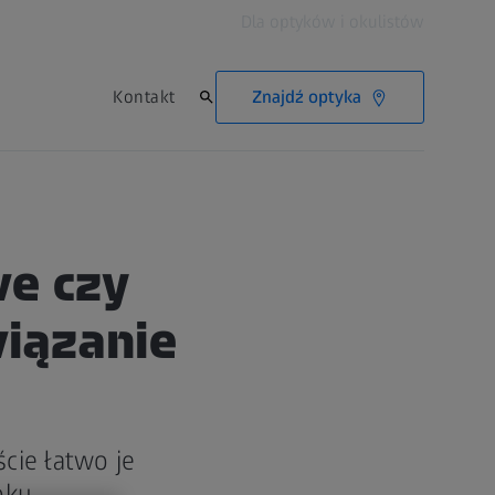
Dla optyków i okulistów
Znajdź optyka
Kontakt
we czy
wiązanie
cie łatwo je
oku.