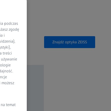
nia podczas
rażasz zgodę
a i
idzenia),
Znajdź optyka ZEISS
styki),
 treści
a używanie
ologie
dajność.
ncje
li możesz
 na temat