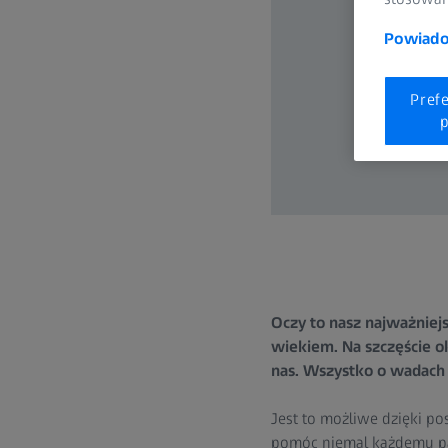
Powiadom
Pref
p
Oczy to nasz najważniej
wiekiem. Na szczęście o
nas. Wszystko o wadach 
Jest to możliwe dzięki po
pomóc niemal każdemu pac