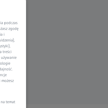
nia podczas
rażasz zgodę
a i
idzenia),
styki),
 treści
a używanie
ologie
dajność.
ncje
li możesz
 na temat