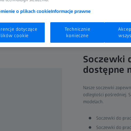
ienie o plikach cookie
Informacje prawne
erencje dotyczące
Technicznie
Akcep
lików cookie
konieczne
wszys
Soczewki d
dostępne 
Nasze soczewki zapewni
odległości pośredniej. 
modelach.
Soczewki do prac
Soczewki do prac