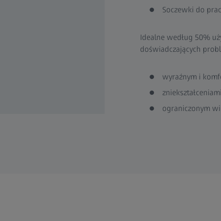
Soczewki do prac
Idealne według 50% u
doświadczających prob
wyraźnym i komf
zniekształceniam
ograniczonym w