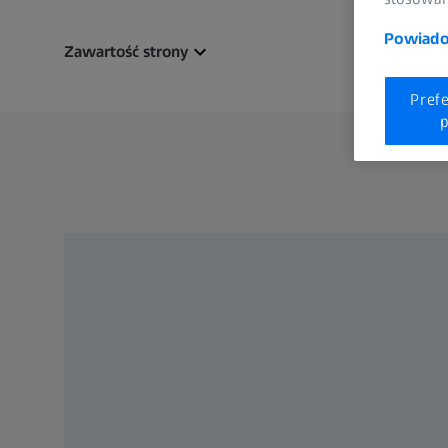
Powiadom
Zawartość strony
Pref
p