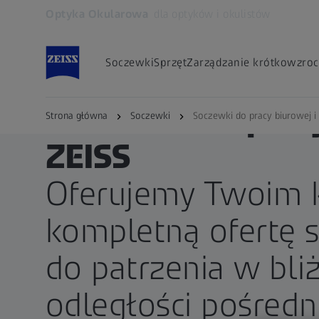
Optyka Okularowa
dla optyków i okulistów
Otwiera się w innej karcie
Soczewki
Sprzęt
Zarządzanie krótkowzroc
ZEISS DLA OPTYKÓW I OKULISTÓW
Soczewki do prac
Strona główna
Soczewki
Soczewki do pracy biurowej i 
ZEISS
Oferujemy Twoim 
kompletną ofertę 
do patrzenia w bliż
odległości pośredni