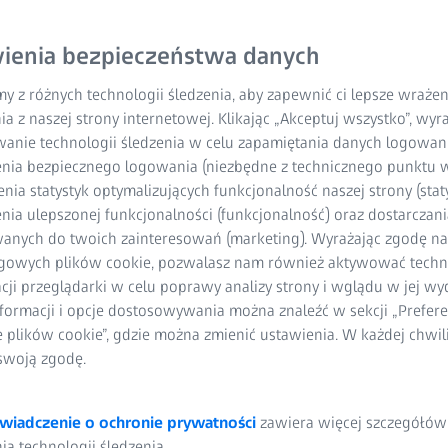
yraźne i komfortowe
ienia bezpieczeństwa danych
ak i odległości
y z różnych technologii śledzenia, aby zapewnić ci lepsze wraże
tów, którzy spędzają
ia z naszej strony internetowej. Klikając „Akceptuj wszystko”, wy
wanie technologii śledzenia w celu zapamiętania danych logowani
nia bezpiecznego logowania (niezbędne z technicznego punktu w
ia statystyk optymalizujących funkcjonalność naszej strony (staty
ia ulepszonej funkcjonalności (funkcjonalność) oraz dostarczania
anych do twoich zainteresowań (marketing). Wyrażając zgodę n
gowych plików cookie, pozwalasz nam również aktywować techn
ak i odległości
acji przeglądarki w celu poprawy analizy strony i wglądu w jej wy
formacji i opcje dostosowywania można znaleźć w sekcji „Prefere
e plików cookie”, gdzie można zmienić ustawienia. W każdej chwi
 naturalnej pozycji
swoją zgodę.
acji
wiadczenie o ochronie prywatności
zawiera więcej szczegółów
a technologii śledzenia.