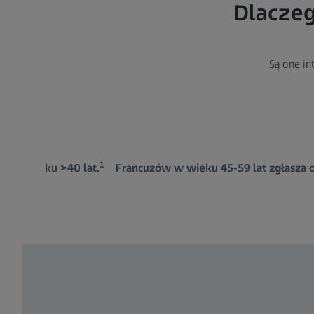
Dlaczeg
Są one in
1
t w wieku >40 lat.
Francuzów w wieku 45-59 lat zgłasza o