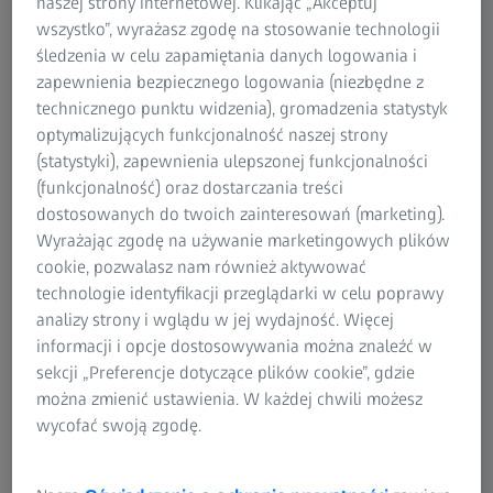
naszej strony internetowej. Klikając „Akceptuj
wszystko”, wyrażasz zgodę na stosowanie technologii
śledzenia w celu zapamiętania danych logowania i
zapewnienia bezpiecznego logowania (niezbędne z
technicznego punktu widzenia), gromadzenia statystyk
optymalizujących funkcjonalność naszej strony
(statystyki), zapewnienia ulepszonej funkcjonalności
al Light 2 zostały
(funkcjonalność) oraz dostarczania treści
o potrzebach osób w
Soczewki ZEISS Progresywn
dostosowanych do twoich zainteresowań (marketing).
at, które odczuwają
zaprojektowane z myślą o
Wyrażając zgodę na używanie marketingowych plików
z doświadczają nieostrego
widzenia noszących okula
cookie, pozwalasz nam również aktywować
c dnia. Konstrukcja
powyżej 45 lat, którzy po 
technologie identyfikacji przeglądarki w celu poprawy
zoptymalizowana pod
doświadczają presbiopii i 
analizy strony i wglądu w jej wydajność. Więcej
ych soczewki
dodatkowej mocy większej 
informacji i opcje dostosowywania można znaleźć w
tych, które nie nosiły
Soczewki ZEISS Progresyw
sekcji „Preferencje dotyczące plików cookie”, gdzie
tórych oczy nie są
umiarkowanie miękką kons
można zmienić ustawienia. W każdej chwili możesz
różnych stref widzenia.
oznacza, że posiadają śred
wycofać swoją zgodę.
 2 zapewniają wsparcie
widzenia, ale zapewniają 
j części soczewki ze
nieostrego widzenia w stre
0,50D lub 1,00D dla