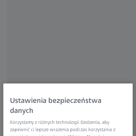
Zawartość strony
Nasze dwie opcje soczewek dla dojrzałych
oczu:
 Digital Light 2
Soczewki progresy
Light 2
Ustawienia bezpieczeństwa
danych
Korzystamy z różnych technologii śledzenia, aby
zapewnić ci lepsze wrażenia podczas korzystania z