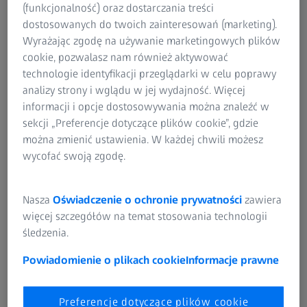
Bezpieczne zamawianie
(funkcjonalność) oraz dostarczania treści
dostosowanych do twoich zainteresowań (marketing).
Wyrażając zgodę na używanie marketingowych plików
cookie, pozwalasz nam również aktywować
Zawartość strony
technologie identyfikacji przeglądarki w celu poprawy
analizy strony i wglądu w jej wydajność. Więcej
informacji i opcje dostosowywania można znaleźć w
sekcji „Preferencje dotyczące plików cookie”, gdzie
Jakie korzyści daje Ci VISUSTORE?
można zmienić ustawienia. W każdej chwili możesz
wycofać swoją zgodę.
00%
80
Nasza
Oświadczenie o ochronie prywatności
zawiera
więcej szczegółów na temat stosowania technologii
śledzenia.
szystkie Twoje zamówienia są
optyków potwierdza, że VI
zeczywistym i mogą być od razu
obsłudz
Powiadomienie o plikach cookie
Informacje prawne
alizowane.
Preferencje dotyczące plików cookie